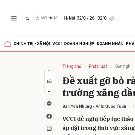
Hà Nội
32°C
/ 26 - 32°C
MỚI NHẤT
Gửi 
CHÍNH TRỊ - XÃ HỘI
VCCI
DOANH NGHIỆP
DOANH NHÂN
PHÁ
Trang chủ
Pháp luật
Kiến nghị
Đề xuất gỡ bỏ r
trường xăng dầu
Bài: Yến Nhung - Ảnh: Quốc Tuấn
1
VCCI đề nghị tiếp tục thá
áp đặt trong lĩnh vực xăn