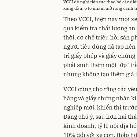
VCCI đề nghị tiếp tục tháo bỏ các đi
xăng dầu, ô tô nhằm mở rộng cạnh t
Theo VCCI, hiện nay mọi xe 
qua kiểm tra chất lượng an 
thời, cơ chế triệu hồi sản 
người tiêu dùng đã tạo nên
trì giấy phép và giấy chứn
phát sinh thêm một lớp “ti
nhưng không tạo thêm giá tr
VCCI cũng cho rằng các yêu
hãng và giấy chứng nhận kiể
nghiệp mới, khiến thị trườn
Đáng chú ý, sau hơn hai th
kinh doanh, tỷ lệ nội địa h
10% đối với xe con, thấp h