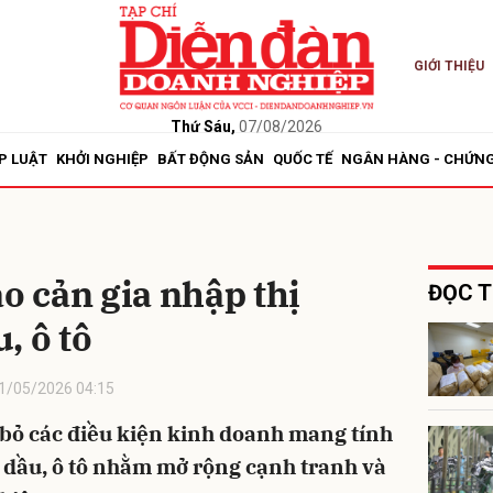
GIỚI THIỆU
bình luận
Thứ Sáu,
07/08/2026
P LUẬT
KHỞI NGHIỆP
BẤT ĐỘNG SẢN
QUỐC TẾ
NGÂN HÀNG - CHỨN
ào cản gia nhập thị
ĐỌC T
, ô tô
Hủy
G
1/05/2026 04:15
o bỏ các điều kiện kinh doanh mang tính
g dầu, ô tô nhằm mở rộng cạnh tranh và