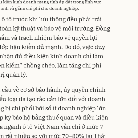
ều kiện kinh doanh mang tính áp đặt trong lĩnh vực
ranh và giảm chi phí cho doanh nghiệp.
ô tô trước khi lưu thông đều phải trải
toàn kỹ thuật và bảo vệ môi trường. Đồng
phẩm và trách nhiệm bảo vệ quyền lợi
 lớp hậu kiểm đủ mạnh. Do đó, việc duy
g nhận đủ điều kiện kinh doanh chỉ làm
ền kiểm” chồng chéo, làm tăng chi phí
ị quản lý.
 cầu về cơ sở bảo hành, ủy quyền chính
u loại đã tạo rào cản lớn đối với doanh
g bị chi phối bởi số ít doanh nghiệp lớn.
ập kỷ bảo hộ bằng thuế quan và điều kiện
óa ngành ô tô Việt Nam vẫn chỉ ở mức 7–
ơn rất nhiều so với mức 70–80% tại Thái