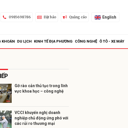
English
0985698786
Đặt báo
Quảng cáo
G KHOÁN
DU LỊCH
KINH TẾ ĐỊA PHƯƠNG
CÔNG NGHỆ
Ô TÔ - XE MÁY
IẾP
Gỡ rào cản thủ tục trong lĩnh
vực khoa học – công nghệ
ửi
VCCI khuyến nghị doanh
nghiệp chủ động ứng phó với
các rủi ro thương mại