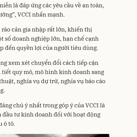
ễn là đáp ứng các yêu cầu về an toàn,
rường”, VCCI nhấn mạnh.
rào cản gia nhập rất lớn, khiến thị
ột số doanh nghiệp lớn, hạn chế cạnh
p đến quyền lợi của người tiêu dùng.
ng xem xét chuyển đổi cách tiếp cận
hi tiết quy mô, mô hình kinh doanh sang
huật, nghĩa vụ dự trữ, nghĩa vụ báo cáo
g.
áng chú ý nhất trong góp ý của VCCI là
n đầu tư kinh doanh đối với hoạt động
 ô tô.