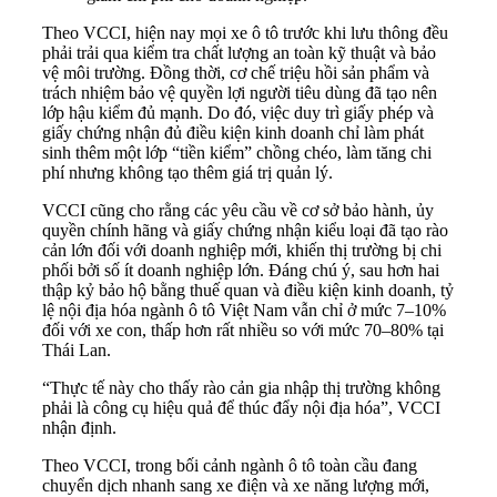
Theo VCCI, hiện nay mọi xe ô tô trước khi lưu thông đều
phải trải qua kiểm tra chất lượng an toàn kỹ thuật và bảo
vệ môi trường. Đồng thời, cơ chế triệu hồi sản phẩm và
trách nhiệm bảo vệ quyền lợi người tiêu dùng đã tạo nên
lớp hậu kiểm đủ mạnh. Do đó, việc duy trì giấy phép và
giấy chứng nhận đủ điều kiện kinh doanh chỉ làm phát
sinh thêm một lớp “tiền kiểm” chồng chéo, làm tăng chi
phí nhưng không tạo thêm giá trị quản lý.
VCCI cũng cho rằng các yêu cầu về cơ sở bảo hành, ủy
quyền chính hãng và giấy chứng nhận kiểu loại đã tạo rào
cản lớn đối với doanh nghiệp mới, khiến thị trường bị chi
phối bởi số ít doanh nghiệp lớn. Đáng chú ý, sau hơn hai
thập kỷ bảo hộ bằng thuế quan và điều kiện kinh doanh, tỷ
lệ nội địa hóa ngành ô tô Việt Nam vẫn chỉ ở mức 7–10%
đối với xe con, thấp hơn rất nhiều so với mức 70–80% tại
Thái Lan.
“Thực tế này cho thấy rào cản gia nhập thị trường không
phải là công cụ hiệu quả để thúc đẩy nội địa hóa”, VCCI
nhận định.
Theo VCCI, trong bối cảnh ngành ô tô toàn cầu đang
chuyển dịch nhanh sang xe điện và xe năng lượng mới,