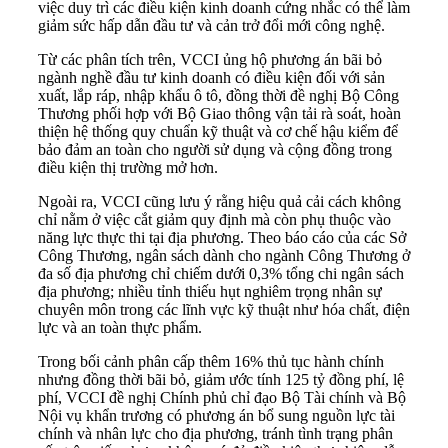
việc duy trì các điều kiện kinh doanh cứng nhắc có thể làm
giảm sức hấp dẫn đầu tư và cản trở đổi mới công nghệ.
Từ các phân tích trên, VCCI ủng hộ phương án bãi bỏ
ngành nghề đầu tư kinh doanh có điều kiện đối với sản
xuất, lắp ráp, nhập khẩu ô tô, đồng thời đề nghị Bộ Công
Thương phối hợp với Bộ Giao thông vận tải rà soát, hoàn
thiện hệ thống quy chuẩn kỹ thuật và cơ chế hậu kiểm để
bảo đảm an toàn cho người sử dụng và cộng đồng trong
điều kiện thị trường mở hơn.
Ngoài ra, VCCI cũng lưu ý rằng hiệu quả cải cách không
chỉ nằm ở việc cắt giảm quy định mà còn phụ thuộc vào
năng lực thực thi tại địa phương. Theo báo cáo của các Sở
Công Thương, ngân sách dành cho ngành Công Thương ở
đa số địa phương chỉ chiếm dưới 0,3% tổng chi ngân sách
địa phương; nhiều tỉnh thiếu hụt nghiêm trọng nhân sự
chuyên môn trong các lĩnh vực kỹ thuật như hóa chất, điện
lực và an toàn thực phẩm.
Trong bối cảnh phân cấp thêm 16% thủ tục hành chính
nhưng đồng thời bãi bỏ, giảm ước tính 125 tỷ đồng phí, lệ
phí, VCCI đề nghị Chính phủ chỉ đạo Bộ Tài chính và Bộ
Nội vụ khẩn trương có phương án bổ sung nguồn lực tài
chính và nhân lực cho địa phương, tránh tình trạng phân