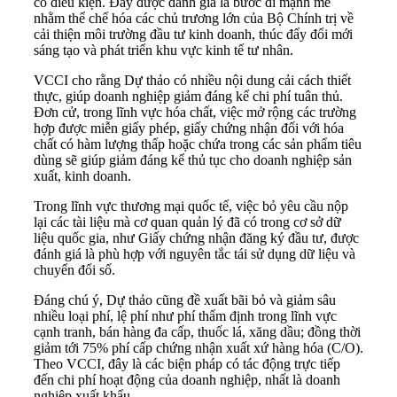
có điều kiện. Đây được đánh giá là bước đi mạnh mẽ
nhằm thể chế hóa các chủ trương lớn của Bộ Chính trị về
cải thiện môi trường đầu tư kinh doanh, thúc đẩy đổi mới
sáng tạo và phát triển khu vực kinh tế tư nhân.
VCCI cho rằng Dự thảo có nhiều nội dung cải cách thiết
thực, giúp doanh nghiệp giảm đáng kể chi phí tuân thủ.
Đơn cử, trong lĩnh vực hóa chất, việc mở rộng các trường
hợp được miễn giấy phép, giấy chứng nhận đối với hóa
chất có hàm lượng thấp hoặc chứa trong các sản phẩm tiêu
dùng sẽ giúp giảm đáng kể thủ tục cho doanh nghiệp sản
xuất, kinh doanh.
Trong lĩnh vực thương mại quốc tế, việc bỏ yêu cầu nộp
lại các tài liệu mà cơ quan quản lý đã có trong cơ sở dữ
liệu quốc gia, như Giấy chứng nhận đăng ký đầu tư, được
đánh giá là phù hợp với nguyên tắc tái sử dụng dữ liệu và
chuyển đổi số.
Đáng chú ý, Dự thảo cũng đề xuất bãi bỏ và giảm sâu
nhiều loại phí, lệ phí như phí thẩm định trong lĩnh vực
cạnh tranh, bán hàng đa cấp, thuốc lá, xăng dầu; đồng thời
giảm tới 75% phí cấp chứng nhận xuất xứ hàng hóa (C/O).
Theo VCCI, đây là các biện pháp có tác động trực tiếp
đến chi phí hoạt động của doanh nghiệp, nhất là doanh
nghiệp xuất khẩu.