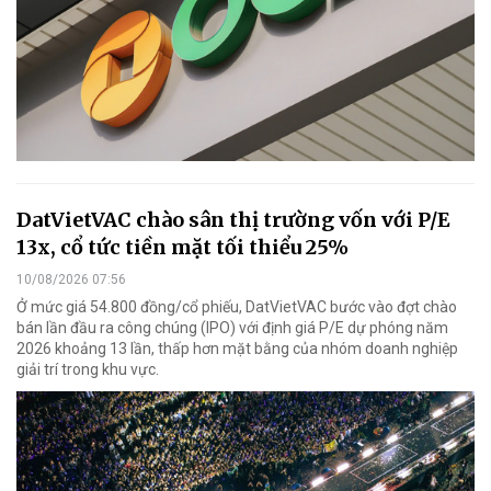
DatVietVAC chào sân thị trường vốn với P/E
13x, cổ tức tiền mặt tối thiểu 25%
10/08/2026 07:56
Ở mức giá 54.800 đồng/cổ phiếu, DatVietVAC bước vào đợt chào
bán lần đầu ra công chúng (IPO) với định giá P/E dự phóng năm
2026 khoảng 13 lần, thấp hơn mặt bằng của nhóm doanh nghiệp
giải trí trong khu vực.