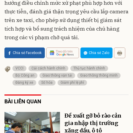
hướng điều chỉnh mức xử phạt phù hợp hơn với
thực tiễn, đánh giá thận trọng yêu cầu lắp camera
trên xe taxi, cho phép sử dụng thiết bị giám sát
tích hợp và bổ sung trách nhiệm của chủ hàng
trong các vi phạm chở quá tải.
Theo dõi trên
Chia sẻ Facebook
Chia sẻ Zalo
VCCI
Cải cách hành chính
Thủ tục hành chính
Bộ Công an
Giao thông vận tải
Giao thông thông minh
Đăng ký xe
Số hóa
Giảm phí lệ phí
BÀI LIÊN QUAN
Đề xuất gỡ bỏ rào cản
gia nhập thị trường
xăng dầu, ô tô