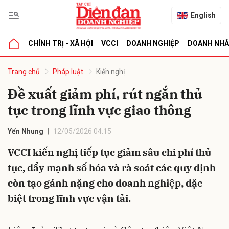
English
CHÍNH TRỊ - XÃ HỘI
VCCI
DOANH NGHIỆP
DOANH NH
bình luận
Trang chủ
Pháp luật
Kiến nghị
Đề xuất giảm phí, rút ngắn thủ
tục trong lĩnh vực giao thông
Yến Nhung
12/05/2026 04:15
VCCI kiến nghị tiếp tục giảm sâu chi phí thủ
tục, đẩy mạnh số hóa và rà soát các quy định
Hủy
G
còn tạo gánh nặng cho doanh nghiệp, đặc
biệt trong lĩnh vực vận tải.