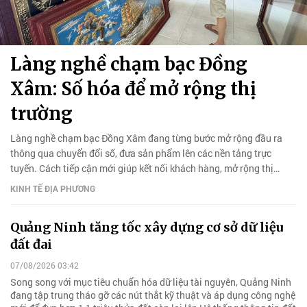
Làng nghề chạm bạc Đồng
Xâm: Số hóa để mở rộng thị
trường
Làng nghề chạm bạc Đồng Xâm đang từng bước mở rộng đầu ra
thông qua chuyển đổi số, đưa sản phẩm lên các nền tảng trực
tuyến. Cách tiếp cận mới giúp kết nối khách hàng, mở rộng thị
trường và gia tăng giá trị cho nghề truyền thống.
KINH TẾ ĐỊA PHƯƠNG
Quảng Ninh tăng tốc xây dựng cơ sở dữ liệu
đất đai
07/08/2026 03:42
Song song với mục tiêu chuẩn hóa dữ liệu tài nguyên, Quảng Ninh
đang tập trung tháo gỡ các nút thắt kỹ thuật và áp dụng công nghệ