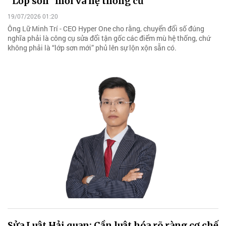
“Lớp sơn" mới và hệ thống cũ
19/07/2026 01:20
Ông Lữ Minh Trí - CEO Hyper One cho rằng, chuyển đổi số đúng
nghĩa phải là công cụ sửa đổi tận gốc các điểm mù hệ thống, chứ
không phải là “lớp sơn mới” phủ lên sự lộn xộn sẵn có.
Sửa Luật Hải quan: Cần luật hóa rõ ràng cơ chế