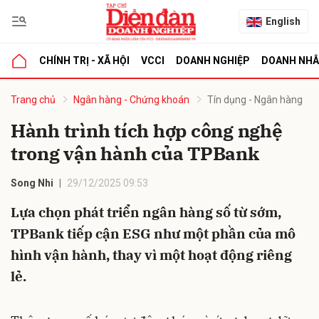
English
CHÍNH TRỊ - XÃ HỘI
VCCI
DOANH NGHIỆP
DOANH NH
bình luận
Trang chủ
Ngân hàng - Chứng khoán
Tín dụng - Ngân hàng
Hành trình tích hợp công nghệ
trong vận hành của TPBank
Song Nhi
29/12/2025 09:53
Lựa chọn phát triển ngân hàng số từ sớm,
TPBank tiếp cận ESG như một phần của mô
Hủy
G
hình vận hành, thay vì một hoạt động riêng
lẻ.