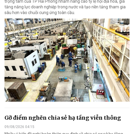
trọng tâm của TP Hải Phòng nhằm nâng cao tỷ lệ nội địa hóa, gia
tăng năng lực doanh nghiệp trong nước và tạo nền tảng tham gia
sâu hơn vào chuỗi cung ứng toàn cầu.
Gỡ điểm nghẽn chia sẻ hạ tầng viễn thông
09/08/2026 04:15