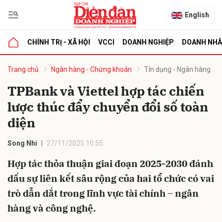
English
CHÍNH TRỊ - XÃ HỘI
VCCI
DOANH NGHIỆP
DOANH NH
bình luận
Trang chủ
Ngân hàng - Chứng khoán
Tín dụng - Ngân hàng
TPBank và Viettel hợp tác chiến
lược thúc đẩy chuyển đổi số toàn
diện
Song Nhi
27/11/2025 10:55
Hợp tác thỏa thuận giai đoạn 2025-2030 đánh
Hủy
G
dấu sự liên kết sâu rộng của hai tổ chức có vai
trò dẫn dắt trong lĩnh vực tài chính – ngân
hàng và công nghệ.