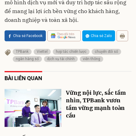
mô hình dịch vụ mới và duy trì hợp tác sâu rộng
để mang lại lợi ích bền vững cho khách hàng,
doanh nghiệp và toàn xã hội.
Theo dõi trên
Chia sẻ Facebook
Chia sẻ Zalo
TPBank
Viettel
hợp tác chiến lược
chuyển đổi số
ngân hàng số
dịch vụ tài chính
viễn thông
BÀI LIÊN QUAN
Vững nội lực, sắc tầm
nhìn, TPBank vươn
tầm vững mạnh toàn
cầu