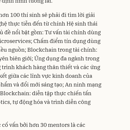
 định hình tương lai.
hơn 100 thí sinh sẽ phải đi tìm lời giải
hệ thực tiễn đến từ chính Hệ sinh thái
ủ đề nổi bật gồm: Tư vấn tài chính dùng
Microservices; Chấm điểm tín dụng dùng
iều nguồn; Blockchain trong tài chính:
uyên biên giới; Ứng dụng đa ngành trong
 trình khách hàng thân thiết và các ứng
kết giữa các lĩnh vực kinh doanh của
phẩm và đổi mới sáng tạo; An ninh mạng
 Blockchain: diễn tập thực chiến tấn
ics, tự động hóa và trình diễn công
ợc cố vấn bởi hơn 30 mentors là các