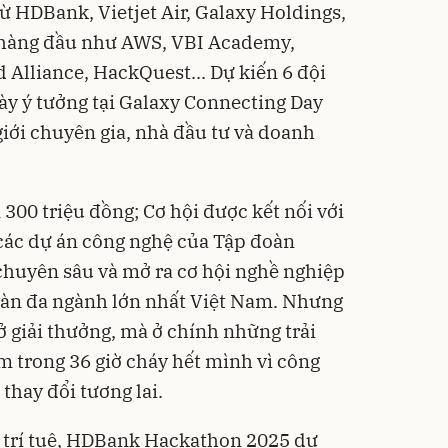
ừ HDBank, Vietjet Air, Galaxy Holdings,
ệ hàng đầu như AWS, VBI Academy,
 Alliance, HackQuest... Dự kiến 6 đội
ày ý tưởng tại Galaxy Connecting Day
giới chuyên gia, nhà đầu tư và doanh
 300 triệu đồng; Cơ hội được kết nối với
các dự án công nghệ của Tập đoàn
 chuyên sâu và mở ra cơ hội nghề nghiệp
oàn đa ngành lớn nhất Việt Nam. Nhưng
ở giải thưởng, mà ở chính những trải
 trong 36 giờ cháy hết mình vì công
thay đổi tương lai.
h trí tuệ, HDBank Hackathon 2025 dự