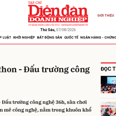
GIỚI THIỆU
bình luận
Thứ Sáu,
07/08/2026
P LUẬT
KHỞI NGHIỆP
BẤT ĐỘNG SẢN
QUỐC TẾ
NGÂN HÀNG - CHỨN
hon - Đấu trường công
ĐỌC T
Hủy
G
Đấu trường công nghệ 36h, sân chơi
m mê công nghệ, nằm trong khuôn khổ