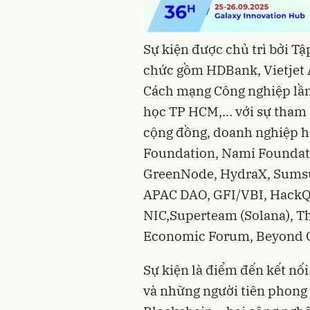
Sự kiện được chủ trì bởi Tậ
chức gồm HDBank, Vietjet A
Cách mạng Công nghiệp lần 
học TP HCM,… với sự tham g
cộng đồng, doanh nghiệp hà
Foundation, Nami Foundati
GreenNode, HydraX, Sumsu
APAC DAO, GFI/VBI, HackQu
NIC,Superteam (Solana), T
Economic Forum, Beyond Cr
Sự kiện là điểm đến kết nối
và những người tiên phong 