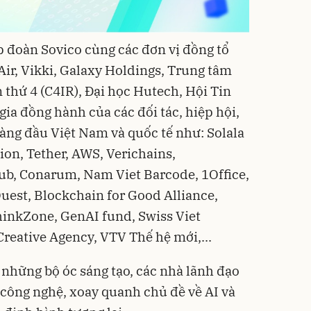
p đoàn Sovico cùng các đơn vị đồng tổ
ir, Vikki, Galaxy Holdings, Trung tâm
thứ 4 (C4IR), Đại học Hutech, Hội Tin
ia đồng hành của các đối tác, hiệp hội,
ng đầu Việt Nam và quốc tế như: Solala
on, Tether, AWS, Verichains,
b, Conarum, Nam Viet Barcode, 1Office,
est, Blockchain for Good Alliance,
hinkZone, GenAI fund, Swiss Viet
eative Agency, VTV Thế hệ mới,...
 những bộ óc sáng tạo, các nhà lãnh đạo
công nghệ, xoay quanh chủ đề về AI và