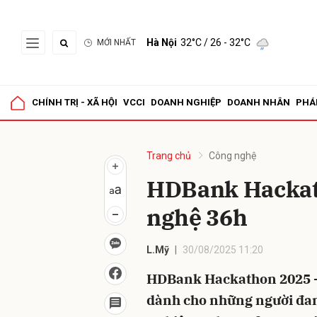
Hà Nội
32°C
/ 26 - 32°C
MỚI NHẤT
Gửi 
CHÍNH TRỊ - XÃ HỘI
VCCI
DOANH NGHIỆP
DOANH NHÂN
PHÁ
Trang chủ
Công nghệ
HDBank Hackat
nghệ 36h
L.Mỹ
30/08/2025 11:20
HDBank Hackathon 2025 - 
dành cho những người đa