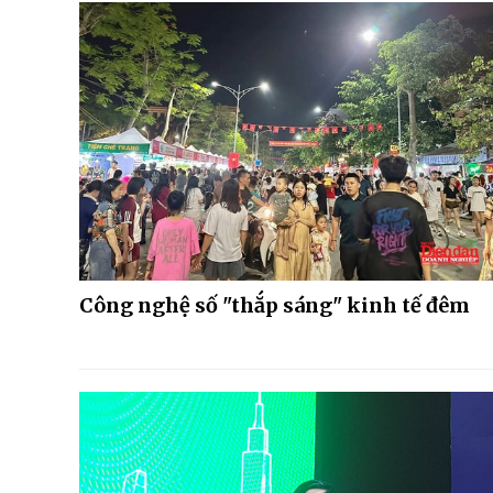
Công nghệ số "thắp sáng" kinh tế đêm