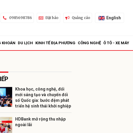
English
0985698786
Đặt báo
Quảng cáo
G KHOÁN
DU LỊCH
KINH TẾ ĐỊA PHƯƠNG
CÔNG NGHỆ
Ô TÔ - XE MÁY
IẾP
Khoa học, công nghệ, đổi
mới sáng tạo và chuyển đổi
ửi
số Quốc gia: bước đệm phát
triển hệ sinh thái khởi nghiệp
HDBank mở rộng thu nhập
ngoài lãi