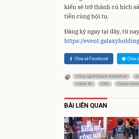
kiến sẽ trở thành cú hích sá
tiễn cùng hội tụ.
Đăng ký ngay tại đây, từ na
https://event.galaxyholding
Chia sẻ Facebook
Chia s
Công nghệHDBank Hackathon
Đ
Vietjet Air
Vikki
Galaxy Hold
BÀI LIÊN QUAN