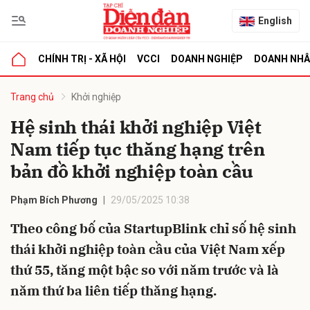
English
CHÍNH TRỊ - XÃ HỘI
VCCI
DOANH NGHIỆP
DOANH NH
bình luận
Trang chủ
Khởi nghiệp
Hệ sinh thái khởi nghiệp Việt
Nam tiếp tục thăng hạng trên
bản đồ khởi nghiệp toàn cầu
Phạm Bích Phương
29/05/2025 10:38
Theo công bố của StartupBlink chỉ số hệ sinh
Hủy
G
thái khởi nghiệp toàn cầu của Việt Nam xếp
thứ 55, tăng một bậc so với năm trước và là
năm thứ ba liên tiếp thăng hạng.