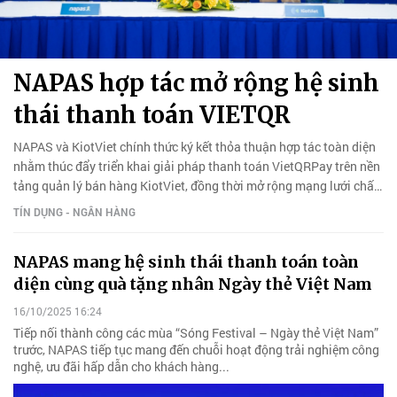
NAPAS hợp tác mở rộng hệ sinh
thái thanh toán VIETQR
NAPAS và KiotViet chính thức ký kết thỏa thuận hợp tác toàn diện
nhằm thúc đẩy triển khai giải pháp thanh toán VietQRPay trên nền
tảng quản lý bán hàng KiotViet, đồng thời mở rộng mạng lưới chấp
nhận thanh toán VietQRGlobal phục vụ du khách quốc tế.
TÍN DỤNG - NGÂN HÀNG
NAPAS mang hệ sinh thái thanh toán toàn
diện cùng quà tặng nhân Ngày thẻ Việt Nam
16/10/2025 16:24
Tiếp nối thành công các mùa “Sóng Festival – Ngày thẻ Việt Nam”
trước, NAPAS tiếp tục mang đến chuỗi hoạt động trải nghiệm công
nghệ, ưu đãi hấp dẫn cho khách hàng...