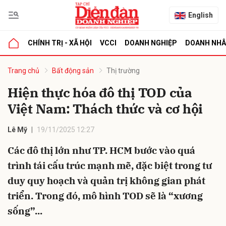
English
CHÍNH TRỊ - XÃ HỘI
VCCI
DOANH NGHIỆP
DOANH NH
bình luận
Trang chủ
Bất động sản
Thị trường
Hiện thực hóa đô thị TOD của
Việt Nam: Thách thức và cơ hội
Lê Mỹ
19/11/2025 12:27
Các đô thị lớn như TP. HCM bước vào quá
trình tái cấu trúc mạnh mẽ, đặc biệt trong tư
Hủy
G
duy quy hoạch và quản trị không gian phát
triển. Trong đó, mô hình TOD sẽ là “xương
sống”...