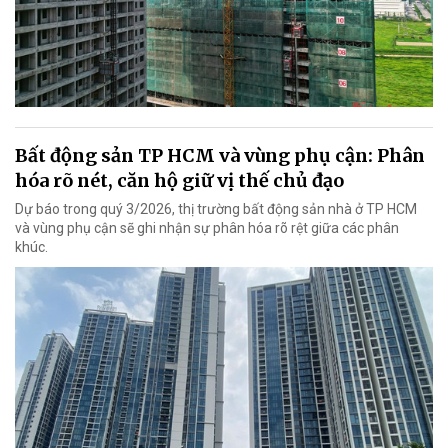
Bất động sản TP HCM và vùng phụ cận: Phân
hóa rõ nét, căn hộ giữ vị thế chủ đạo
Dự báo trong quý 3/2026, thị trường bất động sản nhà ở TP HCM
và vùng phụ cận sẽ ghi nhận sự phân hóa rõ rệt giữa các phân
khúc.