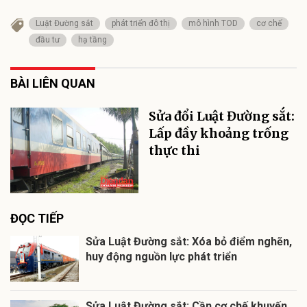
Luật Đường sắt
phát triển đô thị
mô hình TOD
cơ chế
đầu tư
hạ tầng
BÀI LIÊN QUAN
Sửa đổi Luật Đường sắt:
Lấp đầy khoảng trống
thực thi
ĐỌC TIẾP
Sửa Luật Đường sắt: Xóa bỏ điểm nghẽn,
huy động nguồn lực phát triển
Sửa Luật Đường sắt: Cần cơ chế khuyến