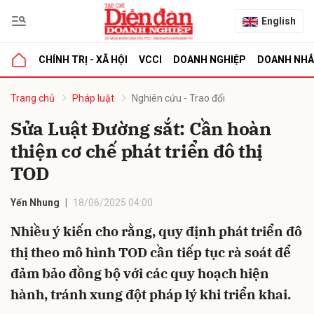
English
CHÍNH TRỊ - XÃ HỘI
VCCI
DOANH NGHIỆP
DOANH NH
bình luận
Trang chủ
Pháp luật
Nghiên cứu - Trao đổi
Sửa Luật Đường sắt: Cần hoàn
thiện cơ chế phát triển đô thị
TOD
Yến Nhung
18/06/2025 04:00
Nhiều ý kiến cho rằng, quy định phát triển đô
Hủy
G
thị theo mô hình TOD cần tiếp tục rà soát để
đảm bảo đồng bộ với các quy hoạch hiện
hành, tránh xung đột pháp lý khi triển khai.