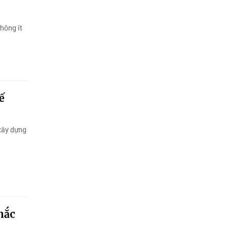
hông ít
ế
 xây dựng
mắc