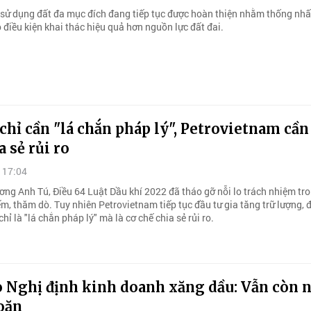
 sử dụng đất đa mục đích đang tiếp tục được hoàn thiện nhằm thống nhấ
 điều kiện khai thác hiệu quả hơn nguồn lực đất đai.
hỉ cần "lá chắn pháp lý", Petrovietnam cần
a sẻ rủi ro
 17:04
ơng Anh Tú, Điều 64 Luật Dầu khí 2022 đã tháo gỡ nỗi lo trách nhiệm tr
m, thăm dò. Tuy nhiên Petrovietnam tiếp tục đầu tư gia tăng trữ lượng, 
chỉ là "lá chắn pháp lý" mà là cơ chế chia sẻ rủi ro.
o Nghị định kinh doanh xăng dầu: Vẫn còn
oăn