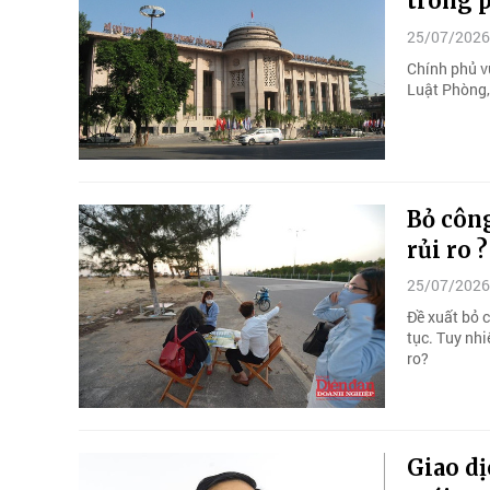
trong 
25/07/2026
Chính phủ v
Luật Phòng,
Bỏ công
rủi ro ?
25/07/2026
Đề xuất bỏ 
tục. Tuy nhi
ro?
Giao dị