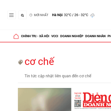
Hà Nội
32°C
/ 26 - 32°C
MỚI NHẤT
CHÍNH TRỊ - XÃ HỘI
VCCI
DOANH NGHIỆP
DOANH NHÂN
P
cơ chế
Tin tức cập nhật liên quan đến cơ chế