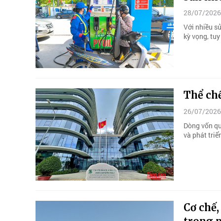
28/07/2026
Với nhiều s
kỳ vọng, tu
Thể ch
26/07/2026
Dòng vốn quố
và phát tri
Cơ chế,