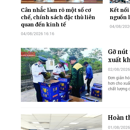
Cân nhắc làm rõ một số cơ
Kết nối
chế, chính sách đặc thù liên
nguồn 
quan đến kinh tế
04/08/202
04/08/2026 16:16
Gỡ nút 
xuất k
02/08/2026
Đơn giản hó
hơn cho xuấ
chất lượng 
Hoàn th
01/08/2026