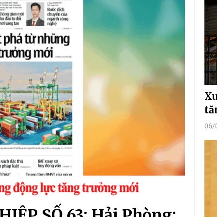
Xu
tă
06/
ỆP SỐ 63: Hải Phòng: