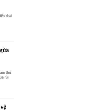
iển khai
ngừa
iảm thủ
ừa rủi
 vệ