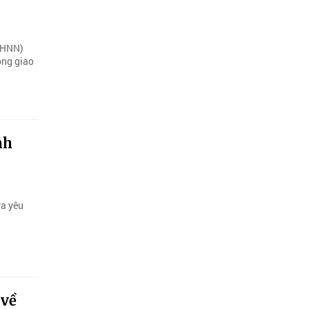
NHNN)
ong giao
nh
ra yêu
 về