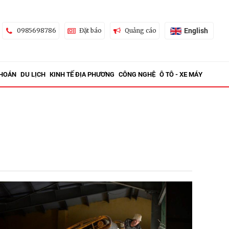
English
0985698786
Đặt báo
Quảng cáo
KHOÁN
DU LỊCH
KINH TẾ ĐỊA PHƯƠNG
CÔNG NGHỆ
Ô TÔ - XE MÁY