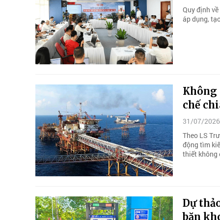
Quy định về
áp dụng, tạo
Không c
chế chi
31/07/2026
Theo LS Trư
động tìm kiế
thiết không 
Dự thả
băn kh