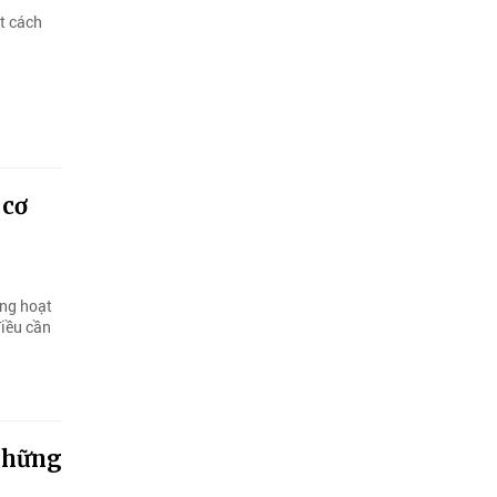
t cách
 cơ
ong hoạt
điều cần
 những