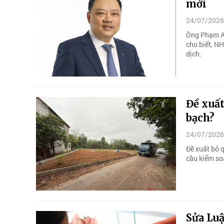
mới
24/07/2026
Ông Phạm A
cho biết, N
dịch.
Đề xuất
bạch?
24/07/2026
Đề xuất bỏ q
cầu kiểm so
Sửa Luậ