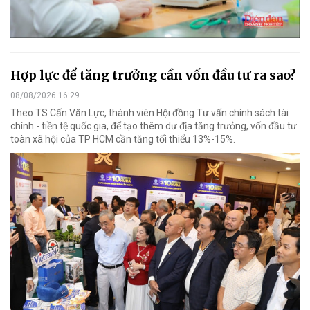
Hợp lực để tăng trưởng cần vốn đầu tư ra sao?
08/08/2026 16:29
Theo TS Cấn Văn Lực, thành viên Hội đồng Tư vấn chính sách tài
chính - tiền tệ quốc gia, để tạo thêm dư địa tăng trưởng, vốn đầu tư
toàn xã hội của TP HCM cần tăng tối thiểu 13%-15%.