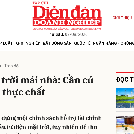
GIỚI THIỆU
bình luận
Thứ Sáu,
07/08/2026
P LUẬT
KHỞI NGHIỆP
BẤT ĐỘNG SẢN
QUỐC TẾ
NGÂN HÀNG - CHỨN
 - Trao đổi
 trời mái nhà: Cần cú
ĐỌC T
 thực chất
Hủy
G
 dựng một chính sách hỗ trợ tài chính
ầu tư điện mặt trời, tuy nhiên để thu