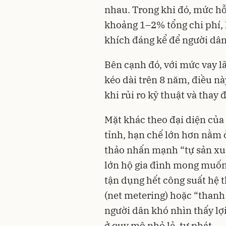
nhau. Trong khi đó, mức hỗ
khoảng 1–2% tổng chi phí, 
khích đáng kể để người dâ
Bên cạnh đó, với mức vay l
kéo dài trên 8 năm, điều n
khi rủi ro kỹ thuật và thay 
Mặt khác theo đại diện của
tỉnh, hạn chế lớn hơn nằm 
thảo nhấn mạnh “tự sản xuất
lớn hộ gia đình mong muốn 
tận dụng hết công suất hệ 
(net metering) hoặc “thanh 
người dân khó nhìn thấy lợi 
ở quy mô nhỏ lẻ, tự phát.