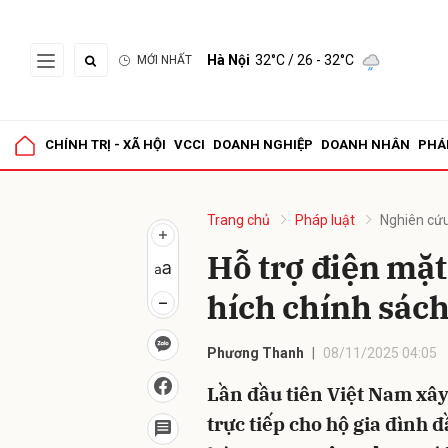
Hà Nội
32°C
/ 26 - 32°C
MỚI NHẤT
Gửi 
CHÍNH TRỊ - XÃ HỘI
VCCI
DOANH NGHIỆP
DOANH NHÂN
PHÁ
Trang chủ
Pháp luật
Nghiên cứu
Hỗ trợ điện mặt
hích chính sách
Phương Thanh
08/11/2025 04:05
Lần đầu tiên Việt Nam xây
trực tiếp cho hộ gia đình đ