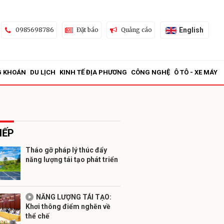
English
0985698786
Đặt báo
Quảng cáo
G KHOÁN
DU LỊCH
KINH TẾ ĐỊA PHƯƠNG
CÔNG NGHỆ
Ô TÔ - XE MÁY
IẾP
Tháo gỡ pháp lý thúc đẩy
năng lượng tái tạo phát triển
ửi
NĂNG LƯỢNG TÁI TẠO:
Khơi thông điểm nghẽn về
thể chế