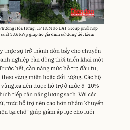
tại Phường Hòa Hưng, TP HCM do DAT Group phối hợp
g suất 33,6 kWp giúp hộ gia đình sử dụng tiết kiệm
y thực sự trở thành đòn bẩy cho chuyển
oanh nghiệp cần đồng thời triển khai một
Trước hết, cần nâng mức hỗ trợ đầu tư,
t theo vùng miền hoặc đối tượng. Các hộ
u vùng xa nên được hỗ trợ ở mức 5–10%
hích tiếp cận năng lượng sạch. Với các
trữ, mức hỗ trợ nên cao hơn nhằm khuyến
ện tại chỗ” giúp giảm áp lực cho lưới