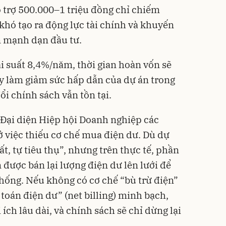
 trợ 500.000–1 triệu đồng chỉ chiếm
khó tạo ra động lực tài chính và khuyến
n mạnh dạn đầu tư.
ãi suất 8,4%/năm, thời gian hoàn vốn sẽ
ày làm giảm sức hấp dẫn của dự án trong
đổi chính sách vẫn tồn tại.
 Đại diện Hiệp hội Doanh nghiệp các
ở việc thiếu cơ chế mua điện dư. Dù dự
, tự tiêu thụ”, nhưng trên thực tế, phần
được bán lại lượng điện dư lên lưới để
thống. Nếu không có cơ chế “bù trừ điện”
toán điện dư” (net billing) minh bạch,
ích lâu dài, và chính sách sẽ chỉ dừng lại