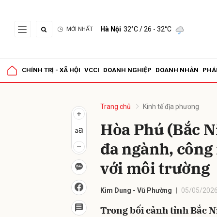
Hà Nội
32°C
/ 26 - 32°C
MỚI NHẤT
Gửi 
CHÍNH TRỊ - XÃ HỘI
VCCI
DOANH NGHIỆP
DOANH NHÂN
PHÁ
Trang chủ
Kinh tế địa phương
Hòa Phú (Bắc N
đa ngành, công 
với môi trường
Kim Dung - Vũ Phường
05/05/2026
Trong bối cảnh tỉnh Bắc Ni