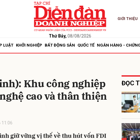
GIỚI THIỆU
bình luận
Thứ Bảy,
08/08/2026
P LUẬT
KHỞI NGHIỆP
BẤT ĐỘNG SẢN
QUỐC TẾ
NGÂN HÀNG - CHỨN
inh): Khu công nghiệp
ĐỌC T
nghệ cao và thân thiện
Hủy
G
 11:06
nh giữ vững vị thế về thu hút vốn FDI