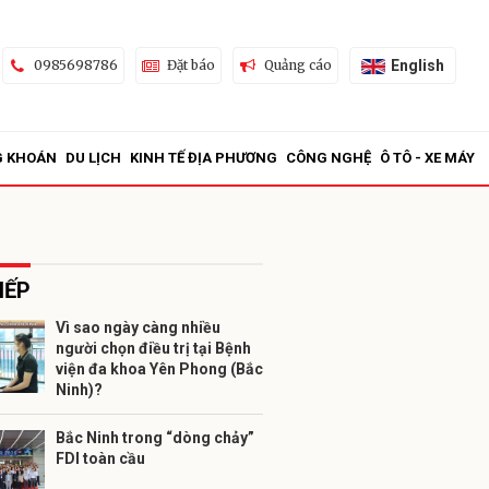
English
0985698786
Đặt báo
Quảng cáo
G KHOÁN
DU LỊCH
KINH TẾ ĐỊA PHƯƠNG
CÔNG NGHỆ
Ô TÔ - XE MÁY
IẾP
Vì sao ngày càng nhiều
người chọn điều trị tại Bệnh
ửi
viện đa khoa Yên Phong (Bắc
Ninh)?
Bắc Ninh trong “dòng chảy”
FDI toàn cầu