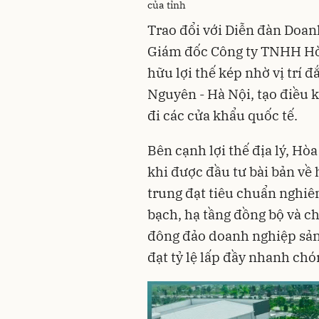
của tỉnh
Trao đổi với Diễn đàn Doa
Giám đốc Công ty TNHH Hòa
hữu lợi thế kép nhờ vị trí đ
Nguyên - Hà Nội, tạo điều ki
đi các cửa khẩu quốc tế.
Bên cạnh lợi thế địa lý, Hò
khi được đầu tư bài bản về 
trung đạt tiêu chuẩn nghi
bạch, hạ tầng đồng bộ và c
đông đảo doanh nghiệp sản x
đạt tỷ lệ lấp đầy nhanh chó