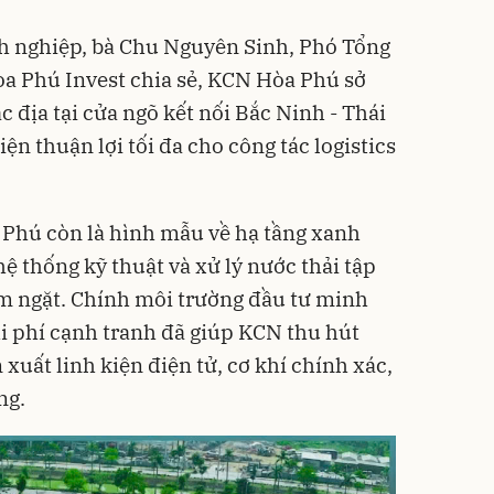
nh nghiệp, bà Chu Nguyên Sinh, Phó Tổng
 Phú Invest chia sẻ, KCN Hòa Phú sở
ắc địa tại cửa ngõ kết nối Bắc Ninh - Thái
ện thuận lợi tối đa cho công tác logistics
a Phú còn là hình mẫu về hạ tầng xanh
hệ thống kỹ thuật và xử lý nước thải tập
êm ngặt. Chính môi trường đầu tư minh
hi phí cạnh tranh đã giúp KCN thu hút
uất linh kiện điện tử, cơ khí chính xác,
ng.