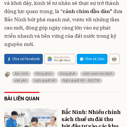
và khơi dậy, kinh tế tư nhân sẽ thực sự trở thành
động lực quan trọng, là “
cánh chim đầu đàn”
đưa
Bắc Ninh bứt phá mạnh mẽ, vươn tới những tầm
cao mới, đóng góp ngày càng lớn vào sự phát
triển nhanh và bền vững của đất nước trong kỷ
nguyên mới.
Theo dõi trên
Chia sẻ Facebook
Chia sẻ Zalo
bắc ninh
hồng phúc
hùng phát
sâm nam núi dành
việt yên
nghị quyết 68
Nghị quyết 68 – NQ/TW
BÀI LIÊN QUAN
Bắc Ninh: Nhiều chính
sách thuế ưu đãi thu
hút đầu tư vào các khu