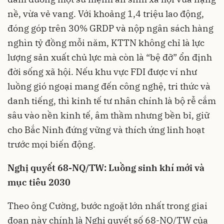
nề, vừa vẻ vang. Với khoảng 1,4 triệu lao động,
đóng góp trên 30% GRDP và nộp ngân sách hàng
nghìn tỷ đồng mỗi năm, KTTN không chỉ là lực
lượng sản xuất chủ lực mà còn là “bệ đỡ” ổn định
đời sống xã hội. Nếu khu vực FDI được ví như
luồng gió ngoại mang đến công nghệ, tri thức và
danh tiếng, thì kinh tế tư nhân chính là bộ rễ cắm
sâu vào nền kinh tế, âm thầm nhưng bền bỉ, giữ
cho Bắc Ninh đứng vững và thích ứng linh hoạt
trước mọi biến động.
Nghị quyết 68-NQ/TW: Luồng sinh khí mới và
mục tiêu 2030
Theo ông Cường, bước ngoặt lớn nhất trong giai
đoạn này chính là Nghị quyết số 68-NQ/TW của