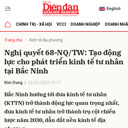
English
CHÍNH TRỊ - XÃ HỘI
VCCI
DOANH NGHIỆP
DOANH NH
bình luận
Trang chủ
Kinh tế địa phương
Nghị quyết 68-NQ/TW: Tạo động
lực cho phát triển kinh tế tư nhân
tại Bắc Ninh
Kim Dung
02/05/2026 10:17
Bắc Ninh hướng tới đưa kinh tế tư nhân
Hủy
G
(KTTN) trở thành động lực quan trọng nhất,
đưa kinh tế tư nhân trở thành trụ cột chiến
lược năm 2030, dẫn dắt nền kinh tế địa