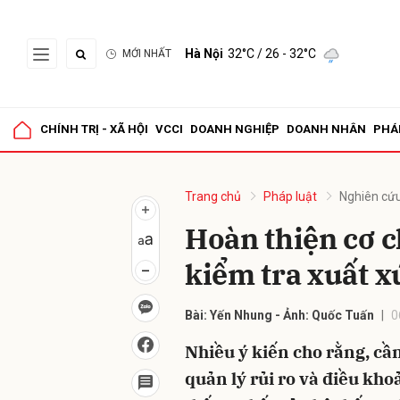
Hà Nội
32°C
/ 26 - 32°C
MỚI NHẤT
Gửi 
CHÍNH TRỊ - XÃ HỘI
VCCI
DOANH NGHIỆP
DOANH NHÂN
PHÁ
Trang chủ
Pháp luật
Nghiên cứu
Hoàn thiện cơ c
kiểm tra xuất x
Bài: Yến Nhung - Ảnh: Quốc Tuấn
0
Nhiều ý kiến cho rằng, cần
quản lý rủi ro và điều kh