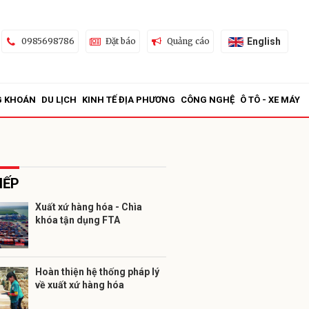
English
0985698786
Đặt báo
Quảng cáo
G KHOÁN
DU LỊCH
KINH TẾ ĐỊA PHƯƠNG
CÔNG NGHỆ
Ô TÔ - XE MÁY
IẾP
Xuất xứ hàng hóa - Chìa
khóa tận dụng FTA
ửi
Hoàn thiện hệ thống pháp lý
về xuất xứ hàng hóa