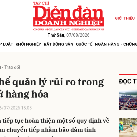
GIỚI THIỆU
bình luận
Thứ Sáu,
07/08/2026
P LUẬT
KHỞI NGHIỆP
BẤT ĐỘNG SẢN
QUỐC TẾ
NGÂN HÀNG - CHỨN
 - Trao đổi
hế quản lý rủi ro trong
ĐỌC T
ứ hàng hóa
Hủy
G
6/07/2026 15:05
 tiếp tục hoàn thiện một số quy định về
oản chuyển tiếp nhằm bảo đảm tính