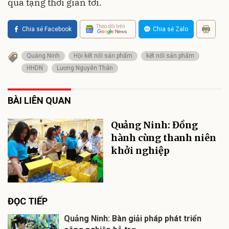
quà tặng thời gian tới.
Theo dõi trên
Chia sẻ Facebook
Chia sẻ Zalo
Quảng Ninh
Hội kết nối sản phẩm
kết nối sản phẩm
HHDN
Lương Nguyên Thán
BÀI LIÊN QUAN
Quảng Ninh: Đồng
hành cùng thanh niên
khởi nghiệp
ĐỌC TIẾP
Quảng Ninh: Bàn giải pháp phát triển