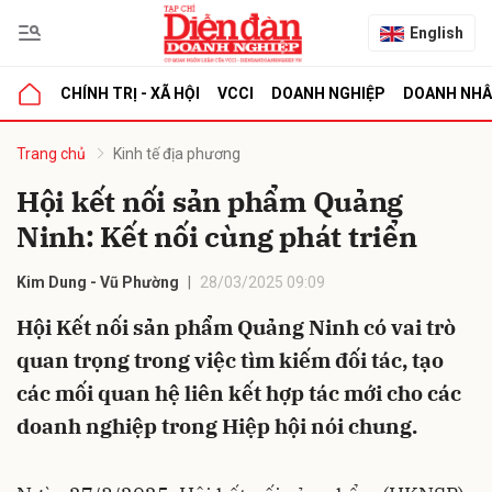
English
CHÍNH TRỊ - XÃ HỘI
VCCI
DOANH NGHIỆP
DOANH NH
bình luận
Trang chủ
Kinh tế địa phương
Hội kết nối sản phẩm Quảng
Ninh: Kết nối cùng phát triển
Kim Dung - Vũ Phường
28/03/2025 09:09
Hội Kết nối sản phẩm Quảng Ninh có vai trò
quan trọng trong việc tìm kiếm đối tác, tạo
Hủy
G
các mối quan hệ liên kết hợp tác mới cho các
doanh nghiệp trong Hiệp hội nói chung.