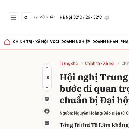
Hà Nội
32°C
/ 26 - 32°C
MỚI NHẤT
Gửi 
CHÍNH TRỊ - XÃ HỘI
VCCI
DOANH NGHIỆP
DOANH NHÂN
PHÁ
Trang chủ
Chính trị - Xã hội
Chín
Hội nghị Trung
bước đi quan tr
chuẩn bị Đại hộ
Nguồn: Nguyễn Hoàng/Báo Điện tử C
Tổng Bí thư Tô Lâm khẳng