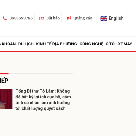
English
0985698786
Đặt báo
Quảng cáo
G KHOÁN
DU LỊCH
KINH TẾ ĐỊA PHƯƠNG
CÔNG NGHỆ
Ô TÔ - XE MÁY
IẾP
Tổng Bí thư Tô Lâm: Không
để bất kỳ lợi ích cục bộ, cảm
ửi
tính cá nhân làm ảnh hưởng
tới chất lượng quyết sách