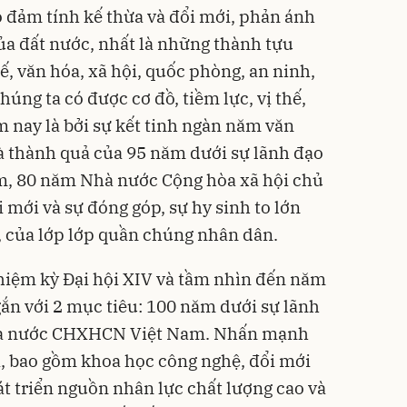
 đảm tính kế thừa và đổi mới, phản ánh
của đất nước, nhất là những thành tựu
tế, văn hóa, xã hội, quốc phòng, an ninh,
húng ta có được cơ đồ, tiềm lực, vị thế,
m nay là bởi sự kết tinh ngàn năm văn
là thành quả của 95 năm dưới sự lãnh đạo
m, 80 năm Nhà nước Cộng hòa xã hội chủ
 mới và sự đóng góp, sự hy sinh to lớn
, của lớp lớp quần chúng nhân dân.
hiệm kỳ Đại hội XIV và tầm nhìn đến năm
gắn với 2 mục tiêu: 100 năm dưới sự lãnh
hà nước CHXHCN Việt Nam. Nhấn mạnh
i, bao gồm khoa học công nghệ, đổi mới
át triển nguồn nhân lực chất lượng cao và