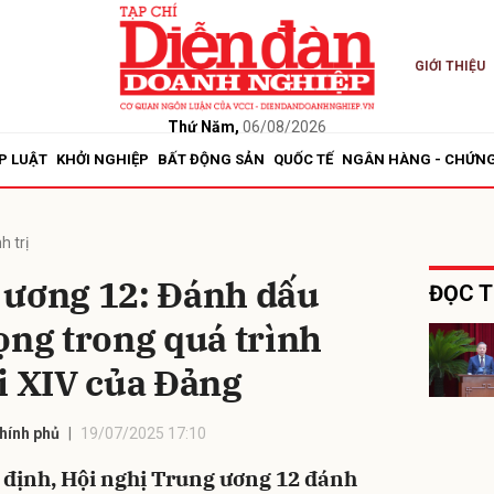
GIỚI THIỆU
bình luận
Thứ Năm,
06/08/2026
P LUẬT
KHỞI NGHIỆP
BẤT ĐỘNG SẢN
QUỐC TẾ
NGÂN HÀNG - CHỨN
h trị
 ương 12: Đánh dấu
ĐỌC T
ọng trong quá trình
Hủy
G
i XIV của Đảng
hính phủ
19/07/2025 17:10
 định, Hội nghị Trung ương 12 đánh