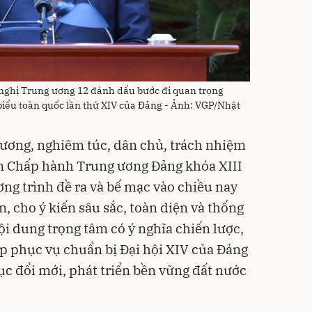
 nghị Trung ương 12 đánh dấu bước đi quan trọng
 biểu toàn quốc lần thứ XIV của Đảng - Ảnh: VGP/Nhật
rương, nghiêm túc, dân chủ, trách nhiệm
an Chấp hành Trung ương Đảng khóa XIII
ng trình đề ra và bế mạc vào chiều nay
n, cho ý kiến sâu sắc, toàn diện và thống
ội dung trọng tâm có ý nghĩa chiến lược,
ếp phục vụ chuẩn bị Đại hội XIV của Đảng
tục đổi mới, phát triển bền vững đất nước