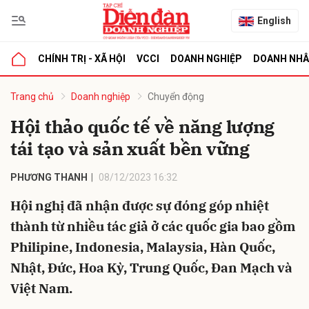
English
CHÍNH TRỊ - XÃ HỘI
VCCI
DOANH NGHIỆP
DOANH NH
bình luận
Trang chủ
Doanh nghiệp
Chuyển động
Hội thảo quốc tế về năng lượng
tái tạo và sản xuất bền vững
PHƯƠNG THANH
08/12/2023 16:32
Hội nghị đã nhận được sự đóng góp nhiệt
thành từ nhiều tác giả ở các quốc gia bao gồm
Hủy
G
Philipine, Indonesia, Malaysia, Hàn Quốc,
Nhật, Đức, Hoa Kỳ, Trung Quốc, Đan Mạch và
Việt Nam.