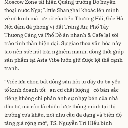
Moscow Zone tái hiện Quảng trường Đỏ huyền
thoại nước Nga; Little Shanghai khoác lên mình
vẻ cổ kính mà rực rỡ của bến Thượng Hải; Góc Hà
Nội đậm đà phong vị đất Tràng An; Phố Tây
Thương Cảng và Phố Đồ ăn nhanh & Cafe lại sôi
trào tinh thần hiện đại. Sự giao thoa văn hóa này
tạo nên sức hút trải nghiệm mạnh, đồng thời giúp
sản phẩm tại Asia Vibe luôn giữ được lợi thế cạnh
tranh.
“Việc lựa chọn bất động sản hội tụ đầy đủ ba yếu
tố kinh doanh tốt - an cư chất lượng - có bản sắc
riêng không chỉ phản ánh sự nhạy bén của nhà
đầu tư, mà còn là chiến lược thông minh tại thị
trường cửa khẩu, nơi nhu cầu đa dạng và biên độ
tăng giá rộng mở”, TS. Nguyễn Trí Hiếu bình