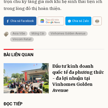
trọn chu kỳ tăng giá mới khi hệ sinh thái tiện ích
trong lòng đô thị hoàn thiện.
Theo dõi trên
Chia sẻ Facebook
Chia sẻ Zalo
Asia Vibe
Móng Cái
Vinhomes Golden Avenue
Vincom Retail
BÀI LIÊN QUAN
Đầu tư kinh doanh
quốc tế đa phương thức
- đa lợi nhuận tại
Vinhomes Golden
Avenue
ĐỌC TIẾP