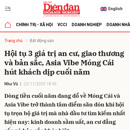
English
CHÍNH TRỊ - XÃ HỘI
VCCI
DOANH NGHIỆP
DOANH NH
bình luận
Trang chủ
Bất động sản
Hội tụ 3 giá trị an cư, giao thương
và bản sắc, Asia Vibe Móng Cái
hút khách dịp cuối năm
Như Vũ
22/11/2025 18:36
Dòng tiền cuối năm đang đổ về Móng Cái và
Hủy
G
Asia Vibe trở thành tâm điểm săn đón khi hội
tụ trọn bộ giá trị mà nhà đầu tư tìm kiếm nhất
hiện nay: kinh doanh sầm uất, an cư đẳng