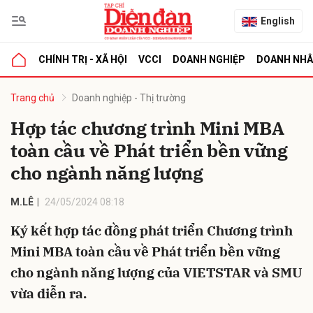
English
CHÍNH TRỊ - XÃ HỘI
VCCI
DOANH NGHIỆP
DOANH NH
bình luận
Trang chủ
Doanh nghiệp - Thị trường
Hợp tác chương trình Mini MBA
toàn cầu về Phát triển bền vững
cho ngành năng lượng
M.LÊ
24/05/2024 08:18
Ký kết hợp tác đồng phát triển Chương trình
Hủy
G
Mini MBA toàn cầu về Phát triển bền vững
cho ngành năng lượng của VIETSTAR và SMU
vừa diễn ra.