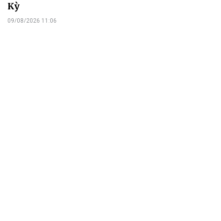
Kỳ
09/08/2026 11:06
Việc Mỹ đưa ra các quan ngại về sở hữu trí tuệ (SHTT) trong khuôn
khổ điều tra theo Mục 301 khiến bài toán thực thi của Việt Nam
thêm sức ép thương mại.