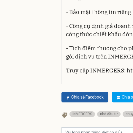
- Bảo mật thông tin riêng
- Công cụ định giá doanh
công thức chiết khấu dòn
- Tích điểm thưởng cho p
gói dịch vụ trên INMERG
Truy cập INMERGERS:
ht
Chia sẻ Facebook
Chia s
INMERGERS
nhà đầu tư
chuy