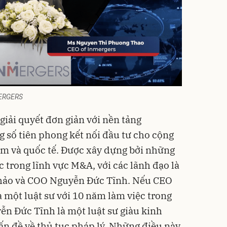
MERGERS
giải quyết đơn giản với nền tảng
số tiên phong kết nối đầu tư cho cộng
m và quốc tế. Được xây dựng bởi những
 trong lĩnh vực M&A, với các lãnh đạo là
ảo và COO Nguyễn Đức Tĩnh. Nếu CEO
một luật sư với 10 năm làm việc trong
n Đức Tĩnh là một luật sư giàu kinh
ấn đề về thủ tục pháp lý. Những điều này