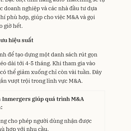
ác doanh nghiệp và các nhà đầu tư dựa
chí phù hợp, giúp cho việc M&A và gọi
o giờ hết.
 ưu hiệu suất
bình để tạo dựng một danh sách rút gọn
éo dài tới 4-5 tháng. Khi tham gia vào
ó thể giảm xuống chỉ còn vài tuần. Đây
ắn vượt trội trong lĩnh vực M&A.
ủa Inmergers giúp quá trình M&A
:
ăng cho phép người dùng nhận được
hù hợp với nhu cầu.