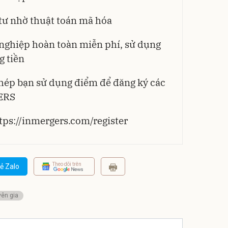
 tư nhờ thuật toán mã hóa
 nghiệp hoàn toàn miễn phí, sử dụng
g tiền
hép bạn sử dụng điểm để đăng ký các
ERS
tps://inmergers.com/register
Theo dõi trên
ẻ Zalo
ên gia