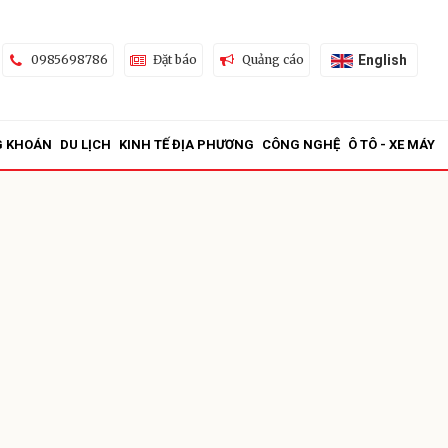
English
0985698786
Đặt báo
Quảng cáo
G KHOÁN
DU LỊCH
KINH TẾ ĐỊA PHƯƠNG
CÔNG NGHỆ
Ô TÔ - XE MÁY
ửi