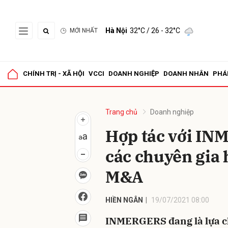
Hà Nội
32°C
/ 26 - 32°C
MỚI NHẤT
Gửi 
CHÍNH TRỊ - XÃ HỘI
VCCI
DOANH NGHIỆP
DOANH NHÂN
PHÁ
Trang chủ
Doanh nghiệp
Hợp tác với IN
các chuyên gia 
M&A
HIỀN NGÂN
19/07/2021 08:00
INMERGERS đang là lựa ch