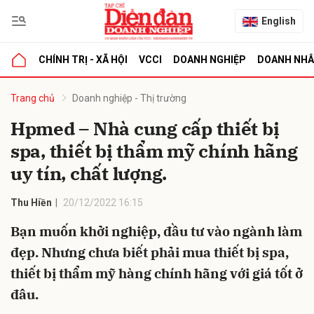
English
CHÍNH TRỊ - XÃ HỘI
VCCI
DOANH NGHIỆP
DOANH NH
bình luận
Trang chủ
Doanh nghiệp - Thị trường
Hpmed – Nhà cung cấp thiết bị
spa, thiết bị thẩm mỹ chính hãng
uy tín, chất lượng.
Thu Hiền
20/12/2022 16:15
Bạn muốn khởi nghiệp, đầu tư vào ngành làm
Hủy
G
đẹp. Nhưng chưa biết phải mua thiết bị spa,
thiết bị thẩm mỹ hàng chính hãng với giá tốt ở
đâu.