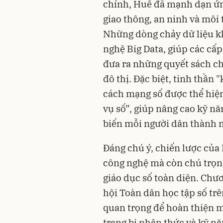
chính, Huế đã mạnh dạn ứng
giao thông, an ninh và môi
Những dòng chảy dữ liệu kh
nghệ Big Data, giúp các cấp
đưa ra những quyết sách ch
đô thị. Đặc biệt, tinh thần 
cách mạng số được thể hiện
vụ số”, giúp nâng cao kỹ n
biến mỗi người dân thành m
Đáng chú ý, chiến lược của
công nghệ mà còn chú trọng
giáo dục số toàn diện. Chư
hội Toàn dân học tập số tr
quan trọng để hoàn thiện m
trang bị nhận thức và kỹ nă