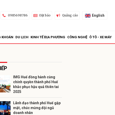
English
0985698786
Đặt báo
Quảng cáo
G KHOÁN
DU LỊCH
KINH TẾ ĐỊA PHƯƠNG
CÔNG NGHỆ
Ô TÔ - XE MÁY
IẾP
IMG Huế đồng hành cùng
chính quyền thành phố Huế
ửi
khắc phục hậu quả thiên tai
2025
Lãnh đạo thành phố Huế gặp
mặt, chúc mừng đội ngũ
doanh nhân