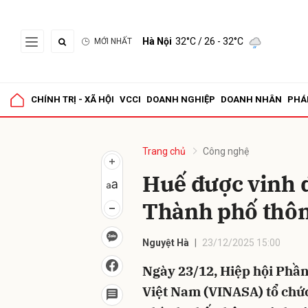
Hà Nội
32°C
/ 26 - 32°C
MỚI NHẤT
Gửi 
CHÍNH TRỊ - XÃ HỘI
VCCI
DOANH NGHIỆP
DOANH NHÂN
PHÁ
Trang chủ
Công nghệ
Huế được vinh 
Thành phố thôn
Nguyệt Hà
23/12/2025 15:00
Ngày 23/12, Hiệp hội Phầ
Việt Nam (VINASA) tổ chức