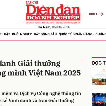
GIỚI THIỆU
bình luận
Thứ Năm,
06/08/2026
P LUẬT
KHỞI NGHIỆP
BẤT ĐỘNG SẢN
QUỐC TẾ
NGÂN HÀNG - CHỨN
danh Giải thưởng
ĐỌC T
g minh Việt Nam 2025
Hủy
G
n mềm và Dịch vụ Công nghệ thông tin
 Lễ Vinh danh và trao Giải thưởng