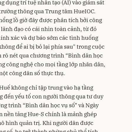
 dụng trí tuệ nhân tạo (AI) vào giám sát
 trường thông qua Trung tâm HueIOC.
ổng lồ giờ đây được phân tích bởi công
 lãnh đạo có cái nhìn toàn cảnh, từ đó
ính xác và dự báo sớm các tình huống
"không để ai bị bỏ lại phía sau" trong cuộc
 rõ nét qua chương trình “Bình dân học
ăng công nghệ cho mọi tầng lớp nhân dân,
ột công dân số thực thụ.
 Huế không chỉ tập trung vào hạ tầng
 đến yếu tố con người thông qua tư duy
ơng trình “Bình dân học vụ số” và Ngày
ên nền tảng Hue-S chính là mảnh ghép
ô hình quản trị. Khi người dân được
ng số, họ trở thành những chủ thể tích