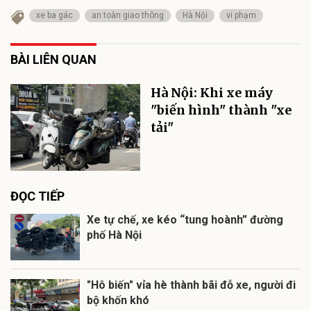
xe ba gác
an toàn giao thông
Hà Nội
vi phạm
BÀI LIÊN QUAN
Hà Nội: Khi xe máy
"biến hình" thành "xe
tải"
ĐỌC TIẾP
Xe tự chế, xe kéo “tung hoành” đường
phố Hà Nội
"Hô biến" vỉa hè thành bãi đỗ xe, người đi
bộ khốn khó