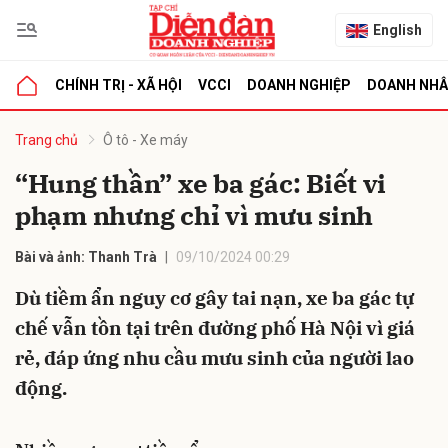
English
CHÍNH TRỊ - XÃ HỘI
VCCI
DOANH NGHIỆP
DOANH NH
bình luận
Trang chủ
Ô tô - Xe máy
“Hung thần” xe ba gác: Biết vi
phạm nhưng chỉ vì mưu sinh
Bài và ảnh: Thanh Trà
09/10/2024 00:29
Dù tiềm ẩn nguy cơ gây tai nạn, xe ba gác tự
chế vẫn tồn tại trên đường phố Hà Nội vì giá
Hủy
G
rẻ, đáp ứng nhu cầu mưu sinh của người lao
động.