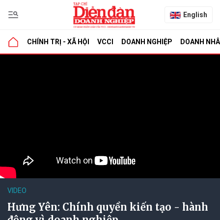
English
CHÍNH TRỊ - XÃ HỘI
VCCI
DOANH NGHIỆP
DOANH NH
VIDEO
Hưng Yên: Chính quyền kiến tạo - hành
động vì doanh nghiệp