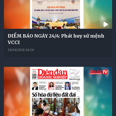
ĐIỂM BÁO NGÀY 24/4: Phát huy sứ mệnh
VCCI
24/04/2026 04:24