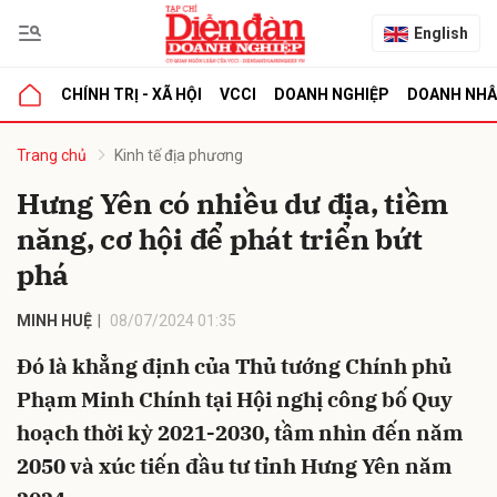
English
CHÍNH TRỊ - XÃ HỘI
VCCI
DOANH NGHIỆP
DOANH NH
bình luận
Trang chủ
Kinh tế địa phương
Hưng Yên có nhiều dư địa, tiềm
năng, cơ hội để phát triển bứt
phá
MINH HUỆ
08/07/2024 01:35
Đó là khẳng định của Thủ tướng Chính phủ
Hủy
G
Phạm Minh Chính tại Hội nghị công bố Quy
hoạch thời kỳ 2021-2030, tầm nhìn đến năm
2050 và xúc tiến đầu tư tỉnh Hưng Yên năm