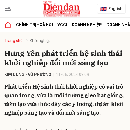
English
CHÍNH TRỊ - XÃ HỘI
VCCI
DOANH NGHIỆP
DOANH NH
bình luận
Trang chủ
Khởi nghiệp
Hưng Yên phát triển hệ sinh thái
khởi nghiệp đổi mới sáng tạo
KIM DUNG - VŨ PHƯỜNG
11/06/2024 03:09
Phát triển Hệ sinh thái khởi nghiệp có vai trò
quan trọng, vừa là môi trường gieo hạt giống,
Hủy
G
ươm tạo vừa thúc đẩy các ý tưởng, dự án khởi
nghiệp sáng tạo và đổi mới sáng tạo.