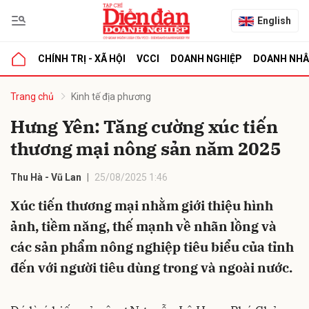
English
CHÍNH TRỊ - XÃ HỘI
VCCI
DOANH NGHIỆP
DOANH NH
bình luận
Trang chủ
Kinh tế địa phương
Hưng Yên: Tăng cường xúc tiến
thương mại nông sản năm 2025
Thu Hà - Vũ Lan
25/08/2025 1:46
Xúc tiến thương mại nhằm giới thiệu hình
ảnh, tiềm năng, thế mạnh về nhãn lồng và
Hủy
G
các sản phẩm nông nghiệp tiêu biểu của tỉnh
đến với người tiêu dùng trong và ngoài nước.