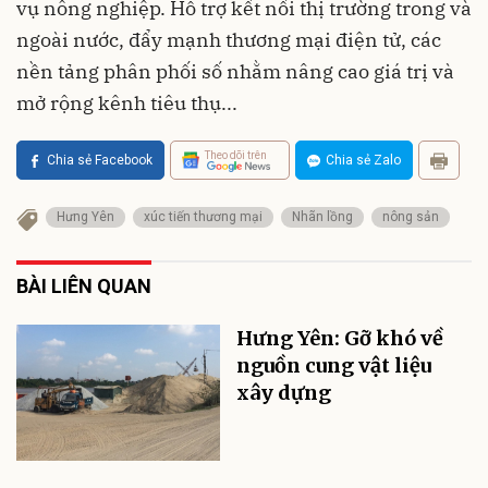
vụ nông nghiệp. Hỗ trợ kết nối thị trường trong và
ngoài nước, đẩy mạnh thương mại điện tử, các
nền tảng phân phối số nhằm nâng cao giá trị và
mở rộng kênh tiêu thụ...
Theo dõi trên
Chia sẻ Facebook
Chia sẻ Zalo
Hưng Yên
xúc tiến thương mại
Nhãn lồng
nông sản
BÀI LIÊN QUAN
Hưng Yên: Gỡ khó về
nguồn cung vật liệu
xây dựng