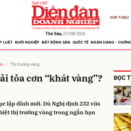
GIỚI THIỆU
bình luận
Thứ Sáu,
07/08/2026
P LUẬT
KHỞI NGHIỆP
BẤT ĐỘNG SẢN
QUỐC TẾ
NGÂN HÀNG - CHỨN
án
Thị trường vàng
ải tỏa cơn “khát vàng”?
ĐỌC T
Hủy
G
tục lập đỉnh mới. Dù Nghị định 232 vừa
nhiệt thị trường vàng trong ngắn hạn