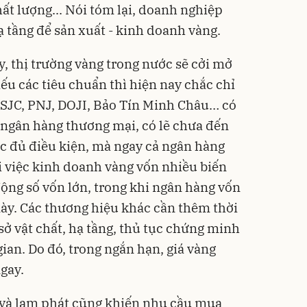
hất lượng... Nói tóm lại, doanh nghiệp
hạ tầng để sản xuất - kinh doanh vàng.
, thị trường vàng trong nước sẽ cởi mở
ếu các tiêu chuẩn thì hiện nay chắc chỉ
 SJC, PNJ, DOJI, Bảo Tín Minh Châu… có
 ngân hàng thương mại, có lẽ chưa đến
c đủ điều kiện, mà ngay cả ngân hàng
 việc kinh doanh vàng vốn nhiều biến
 động số vốn lớn, trong khi ngân hàng vốn
ày. Các thương hiệu khác cần thêm thời
sở vật chất, hạ tầng, thủ tục chứng minh
ian. Do đó, trong ngắn hạn, giá vàng
gay.
và lạm phát cũng khiến nhu cầu mua