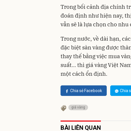
Trong bối cảnh địa chính tr
đoán định như hiện nay, th
vẫn sẽ là lựa chọn cho nhu 
Trong nước, về dài hạn, các
đặc biệt sàn vàng được thà
thay thế bằng việc mua vàn
suất... thì giá vàng Việt Na
một cách ổn định.
Chia sẻ Facebook
Chia s
giá vàng
BÀI LIÊN QUAN