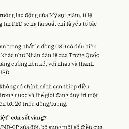
trường lao động của Mỹ sụt giảm, tỉ lệ
tin FED sẽ hạ lãi suất chỉ là yếu tố tác
an trọng nhất là đồng USD có dấu hiệu
ền khác như Nhân dân tệ của Trung Quốc
ăng cường liên kết với nhau và thanh
USD.
 không có chính sách can thiệp điều
 trong nước và thế giới đang duy trì một
ên tới 20 triệu đồng/lượng.
iệt” cơn sốt vàng?
/NĐ-CP sửa đổi, bổ sung một số điều của