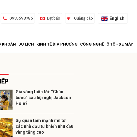
English
0985698786
Đặt báo
Quảng cáo
G KHOÁN
DU LỊCH
KINH TẾ ĐỊA PHƯƠNG
CÔNG NGHỆ
Ô TÔ - XE MÁY
IẾP
Giá vàng tuần tới: “Chùn
bước” sau hội nghị Jackson
ửi
Hole?
Sự quan tâm mạnh mẽ từ
các nhà đầu tư khiến nhu cầu
vàng tăng cao