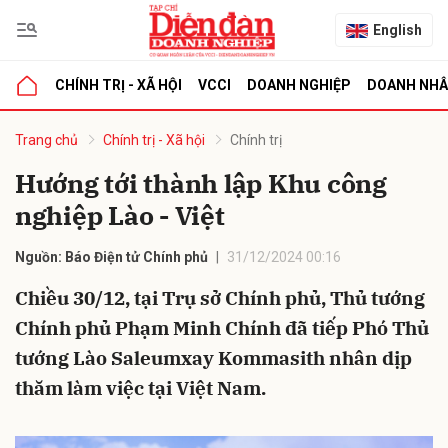
English
CHÍNH TRỊ - XÃ HỘI
VCCI
DOANH NGHIỆP
DOANH NH
bình luận
Trang chủ
Chính trị - Xã hội
Chính trị
Hướng tới thành lập Khu công
nghiệp Lào - Việt
Nguồn: Báo Điện tử Chính phủ
31/12/2024 00:16
Chiều 30/12, tại Trụ sở Chính phủ, Thủ tướng
Chính phủ Phạm Minh Chính đã tiếp Phó Thủ
Hủy
G
tướng Lào Saleumxay Kommasith nhân dịp
thăm làm việc tại Việt Nam.