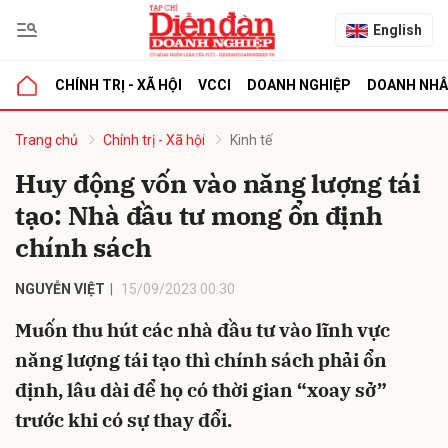
English
CHÍNH TRỊ - XÃ HỘI
VCCI
DOANH NGHIỆP
DOANH NH
bình luận
Trang chủ
Chính trị - Xã hội
Kinh tế
Huy động vốn vào năng lượng tái
tạo: Nhà đầu tư mong ổn định
chính sách
NGUYỄN VIỆT
15/09/2023 00:30
Muốn thu hút các nhà đầu tư vào lĩnh vực
Hủy
G
năng lượng tái tạo thì chính sách phải ổn
định, lâu dài để họ có thời gian “xoay sở”
trước khi có sự thay đổi.