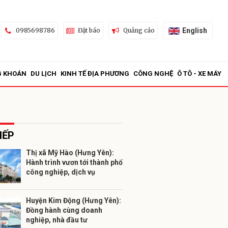
English
0985698786
Đặt báo
Quảng cáo
G KHOÁN
DU LỊCH
KINH TẾ ĐỊA PHƯƠNG
CÔNG NGHỆ
Ô TÔ - XE MÁY
IẾP
Thị xã Mỹ Hào (Hưng Yên):
Hành trình vươn tới thành phố
ửi
công nghiệp, dịch vụ
Huyện Kim Động (Hưng Yên):
Đồng hành cùng doanh
nghiệp, nhà đầu tư