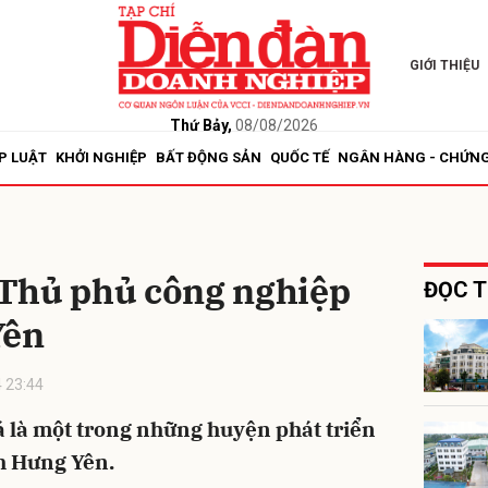
GIỚI THIỆU
bình luận
Thứ Bảy,
08/08/2026
P LUẬT
KHỞI NGHIỆP
BẤT ĐỘNG SẢN
QUỐC TẾ
NGÂN HÀNG - CHỨN
Thủ phủ công nghiệp
ĐỌC T
Yên
Hủy
G
 23:44
́ là một trong những huyện phát triển
̉nh Hưng Yên.