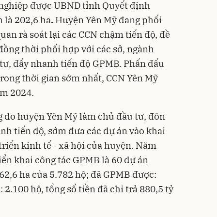
 nghiệp được UBND tỉnh Quyết định
h là 202,6 ha
.
Huyện Yên Mỹ đang phối
quan rà soát lại các CCN chậm tiến độ, đề
đồng thời phối hợp với các sở, ngành
 tư, đẩy nhanh tiến độ GPMB. Phấn đấu
rong thời gian sớm nhất, CCN Yên Mỹ
m 2024.
ng do huyện Yên Mỹ làm chủ đầu tư, đôn
anh tiến độ, sớm đưa các dự án vào khai
triển kinh tế - xã hội của huyện. Năm
riển khai công tác GPMB là 60 dự án
 462,6 ha của 5.782 hộ; đã GPMB được:
 2.100 hộ, tổng số tiền đã chi trả 880,5 tỷ