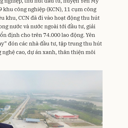
ông nghiệp, thu hút đầu tư, huyện Yên Mỹ
 9 khu công nghiệp (KCN), 11 cụm công
ều khu, CCN đã đi vào hoạt động thu hút
ng nước và nước ngoài tới đầu tư, giải
 ổn định cho trên 74.000 lao động. Yên
y” đón các nhà đầu tư, tập trung thu hút
g nghệ cao, dự án xanh, thân thiện môi