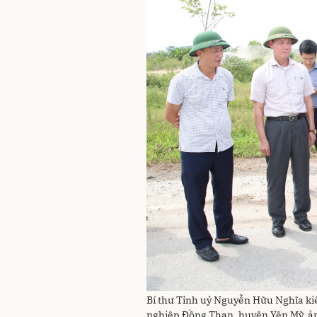
Bí thư Tỉnh uỷ Nguyễn Hữu Nghĩa kiể
nghiệp Đồng Than, huyện Yên Mỹ. 