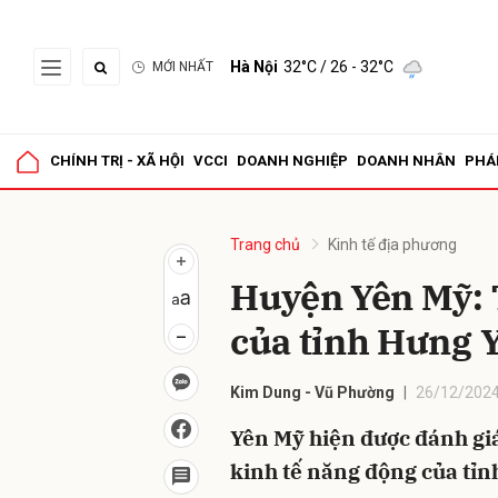
Hà Nội
32°C
/ 26 - 32°C
MỚI NHẤT
Gửi 
CHÍNH TRỊ - XÃ HỘI
VCCI
DOANH NGHIỆP
DOANH NHÂN
PHÁ
Trang chủ
Kinh tế địa phương
Huyện Yên Mỹ: 
của tỉnh Hưng 
Kim Dung - Vũ Phường
26/12/2024
Yên Mỹ hiện được đánh gia
kinh tế năng động của ti