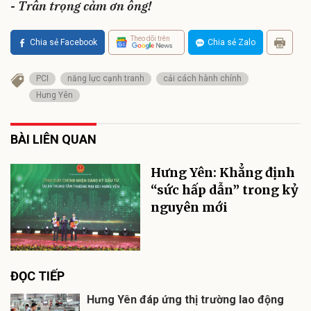
- Trân trọng cảm ơn ông!
Theo dõi trên
Chia sẻ Facebook
Chia sẻ Zalo
PCI
năng lực cạnh tranh
cải cách hành chính
Hưng Yên
BÀI LIÊN QUAN
Hưng Yên: Khẳng định
“sức hấp dẫn” trong kỷ
nguyên mới
ĐỌC TIẾP
Hưng Yên đáp ứng thị trường lao động