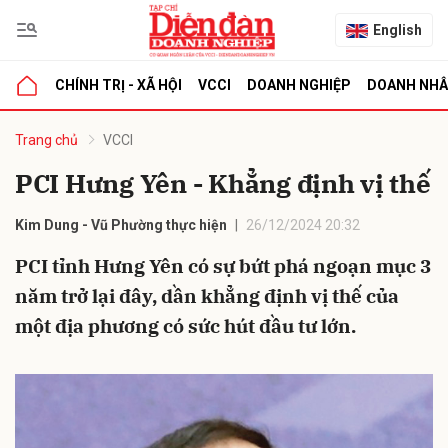
English
CHÍNH TRỊ - XÃ HỘI
VCCI
DOANH NGHIỆP
DOANH NH
bình luận
Trang chủ
VCCI
PCI Hưng Yên - Khẳng định vị thế
Kim Dung - Vũ Phường thực hiện
26/12/2024 20:32
PCI tỉnh Hưng Yên có sự bứt phá ngoạn mục 3
năm trở lại đây, dần khẳng định vị thế của
một địa phương có sức hút đầu tư lớn.
Hủy
G