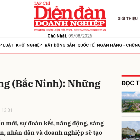
GIỚI THIỆU
bình luận
Chủ Nhật,
09/08/2026
P LUẬT
KHỞI NGHIỆP
BẤT ĐỘNG SẢN
QUỐC TẾ
NGÂN HÀNG - CHỨN
g (Bắc Ninh): Những
ĐỌC T
Hủy
G
 13:31
ển mới, sự đoàn kết, năng động, sáng
ền, nhân dân và doanh nghiệp sẽ tạo