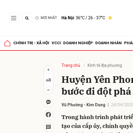
Hà Nội
36°C
/ 26 - 37°C
MỚI NHẤT
Gửi 
CHÍNH TRỊ - XÃ HỘI
VCCI
DOANH NGHIỆP
DOANH NHÂN
PHÁ
Trang chủ
Kinh tế địa phương
Huyện Yên Phon
bước đi đột phá
Vũ Phường - Kim Dung
24/04/2025
Trong hành trình phát tri
tạo của cấp ủy, chính quy