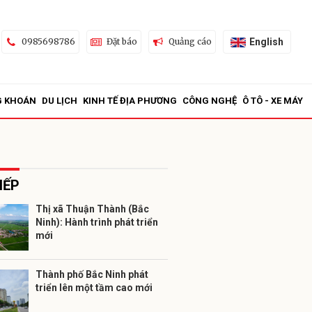
English
0985698786
Đặt báo
Quảng cáo
G KHOÁN
DU LỊCH
KINH TẾ ĐỊA PHƯƠNG
CÔNG NGHỆ
Ô TÔ - XE MÁY
IẾP
Thị xã Thuận Thành (Bắc
Ninh): Hành trình phát triển
ửi
mới
Thành phố Bắc Ninh phát
triển lên một tầm cao mới