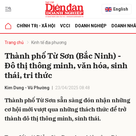
English
CHÍNH TRỊ - XÃ HỘI
VCCI
DOANH NGHIỆP
DOANH NH
bình luận
Trang chủ
Kinh tế địa phương
Thành phố Từ Sơn (Bắc Ninh) -
Đô thị thông minh, văn hóa, sinh
thái, tri thức
Kim Dung - Vũ Phường
23/04/2025 08:48
Thành phố Từ Sơn sẵn sàng đón nhận những
Hủy
G
cơ hội mới vượt qua những thách thức để trở
thành đô thị thông minh, sinh thái.