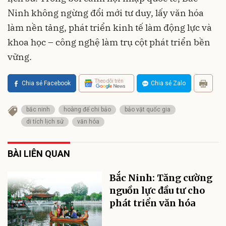
Ninh không ngừng đổi mới tư duy, lấy văn hóa
làm nền tảng, phát triển kinh tế làm động lực và
khoa học – công nghệ làm trụ cột phát triển bền
vững.
Theo dõi trên
Chia sẻ Facebook
Chia sẻ Zalo
bắc ninh
hoàng đế chi bảo
bảo vật quốc gia
di tích lịch sử
văn hóa
BÀI LIÊN QUAN
Bắc Ninh: Tăng cường
nguồn lực đầu tư cho
phát triển văn hóa