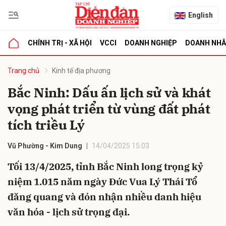
English
CHÍNH TRỊ - XÃ HỘI
VCCI
DOANH NGHIỆP
DOANH NH
bình luận
Trang chủ
Kinh tế địa phương
Bắc Ninh: Dấu ấn lịch sử và khát
vọng phát triển từ vùng đất phát
tích triều Lý
Vũ Phường - Kim Dung
14/04/2025 15:03
Tối 13/4/2025, tỉnh Bắc Ninh long trọng kỷ
Hủy
G
niệm 1.015 năm ngày Đức Vua Lý Thái Tổ
đăng quang và đón nhận nhiều danh hiệu
văn hóa - lịch sử trọng đại.