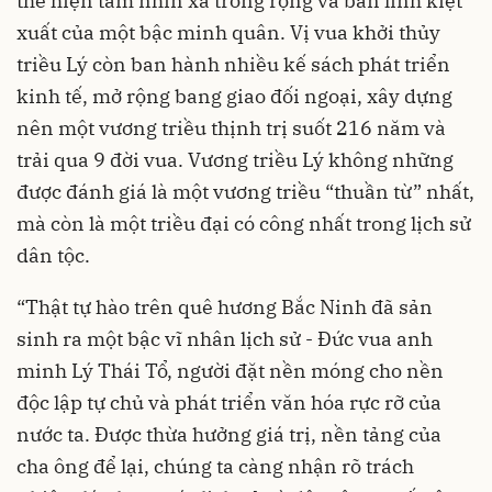
thể hiện tầm nhìn xa trông rộng và bản lĩnh kiệt
xuất của một bậc minh quân. Vị vua khởi thủy
triều Lý còn ban hành nhiều kế sách phát triển
kinh tế, mở rộng bang giao đối ngoại, xây dựng
nên một vương triều thịnh trị suốt 216 năm và
trải qua 9 đời vua. Vương triều Lý không những
được đánh giá là một vương triều “thuần từ” nhất,
mà còn là một triều đại có công nhất trong lịch sử
dân tộc.
“Thật tự hào trên quê hương Bắc Ninh đã sản
sinh ra một bậc vĩ nhân lịch sử - Đức vua anh
minh Lý Thái Tổ, người đặt nền móng cho nền
độc lập tự chủ và phát triển văn hóa rực rỡ của
nước ta. Được thừa hưởng giá trị, nền tảng của
cha ông để lại, chúng ta càng nhận rõ trách