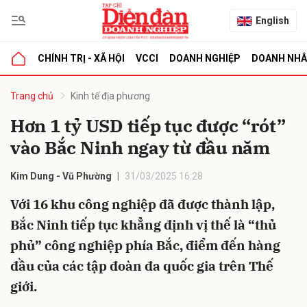
English
CHÍNH TRỊ - XÃ HỘI
VCCI
DOANH NGHIỆP
DOANH NH
bình luận
Trang chủ
Kinh tế địa phương
Hơn 1 tỷ USD tiếp tục được “rót”
vào Bắc Ninh ngay từ đầu năm
Kim Dung - Vũ Phường
31/03/2025 16:28
Với 16 khu công nghiệp đã được thành lập,
Bắc Ninh tiếp tục khẳng định vị thế là “thủ
Hủy
G
phủ” công nghiệp phía Bắc, điểm đến hàng
đầu của các tập đoàn đa quốc gia trên Thế
giới.