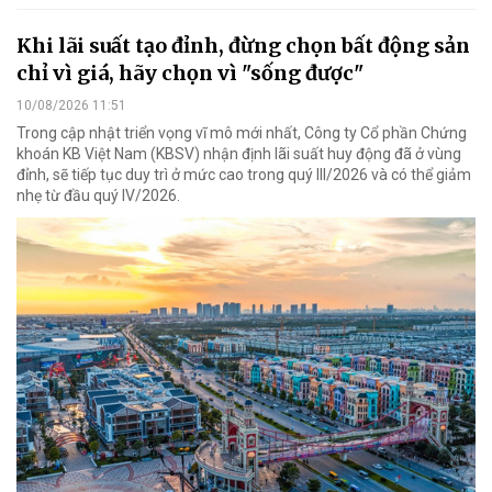
Khi lãi suất tạo đỉnh, đừng chọn bất động sản
chỉ vì giá, hãy chọn vì "sống được"
10/08/2026 11:51
Trong cập nhật triển vọng vĩ mô mới nhất, Công ty Cổ phần Chứng
khoán KB Việt Nam (KBSV) nhận định lãi suất huy động đã ở vùng
đỉnh, sẽ tiếp tục duy trì ở mức cao trong quý III/2026 và có thể giảm
nhẹ từ đầu quý IV/2026.