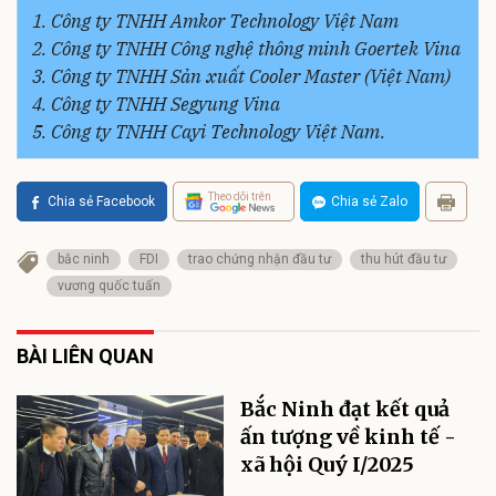
1. Công ty TNHH Amkor Technology Việt Nam
2. Công ty TNHH Công nghệ thông minh Goertek Vina
3. Công ty TNHH Sản xuất Cooler Master (Việt Nam)
4. Công ty TNHH Segyung Vina
5. Công ty TNHH Cayi Technology Việt Nam.
Theo dõi trên
Chia sẻ Facebook
Chia sẻ Zalo
bắc ninh
FDI
trao chứng nhận đầu tư
thu hút đầu tư
vương quốc tuấn
BÀI LIÊN QUAN
Bắc Ninh đạt kết quả
ấn tượng về kinh tế -
xã hội Quý I/2025