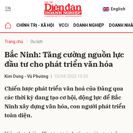
English
CHÍNH TRỊ - XÃ HỘI
VCCI
DOANH NGHIỆP
DOANH NH
bình luận
Trang chủ
Du lịch
Bắc Ninh: Tăng cường nguồn lực
đầu tư cho phát triển văn hóa
Kim Dung - Vũ Phường
10/04/2025 10:33
Chiến lược phát triển văn hoá của Đảng qua
các thời kỳ đang tạo cơ hội, động lực để Bắc
Hủy
G
Ninh xây dựng văn hóa, con người phát triển
toàn diện.