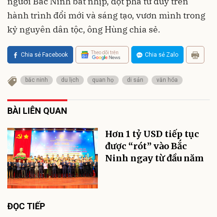
người Bắc Ninh bắt nhịp, đột phá tư duy trên
hành trình đổi mới và sáng tạo, vươn mình trong
kỷ nguyên dân tộc, ông Hùng chia sẻ.
Theo dõi trên
Chia sẻ Facebook
Chia sẻ Zalo
bắc ninh
du lịch
quan họ
di sản
văn hóa
BÀI LIÊN QUAN
Hơn 1 tỷ USD tiếp tục
được “rót” vào Bắc
Ninh ngay từ đầu năm
ĐỌC TIẾP