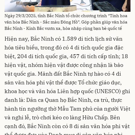
Ngày 29/3/2025, tỉnh Bắc Ninh tổ chức chương trình “Tinh hoa
văn hóa Bắc Ninh - Sắc màu Đông Hồ”. Góp phần giúp văn hóa
Bắc Ninh - Kinh Bắc vươn xa, hòa nhập cùng bạn bè quốc tế
Hiện nay, Bắc Ninh có 1.589 di tích lịch sử văn
hóa tiêu biểu, trong đó có 4 di tích quốc gia đặc
biệt, 204 di tích quốc gia, 457 di tích cấp tỉnh; 18
hiện vật, nhóm hiện vật được công nhận là bảo
vật quốc gia. Mảnh đất Bắc Ninh tự hào có 4 di
sản văn hóa phi vật thể được Tổ chức giáo dục,
khoa học và văn hóa Liên hợp quốc (UNESCO) ghi
danh là: Dân ca Quan họ Bắc Ninh, ca trù, thực
hành tín ngưỡng thờ Mẫu Tam phủ của người Việt
và nghi lễ, trò chơi kéo co làng Hữu Chấp. Bên
cạnh đó, Bắc Ninh còn có 8 di sản văn hóa phi vật
thể được đưa vào Danh mục di sản văn hóa phi