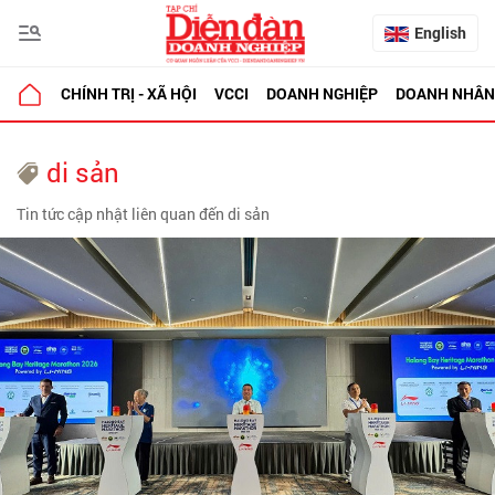
English
CHÍNH TRỊ - XÃ HỘI
VCCI
DOANH NGHIỆP
DOANH NHÂN
di sản
Tin tức cập nhật liên quan đến di sản