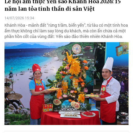
Lễ hội ẩm thực Yến sào Khánh Hòa 2026: 15
năm lan tỏa tinh thần di sản Việt
14/07/2026 15:34
Khánh Hòa - mảnh đất “rừng trầm, biển yến”, từ lâu có một tinh hoa
ẩm thực không chỉ làm say lòng du khách, mà còn ẩn chứa cả một
phần hồn cốt của vùng đất: Yến sào đảo thiên nhiên Khánh Hòa.