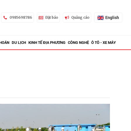
English
0985698786
Đặt báo
Quảng cáo
KHOÁN
DU LỊCH
KINH TẾ ĐỊA PHƯƠNG
CÔNG NGHỆ
Ô TÔ - XE MÁY