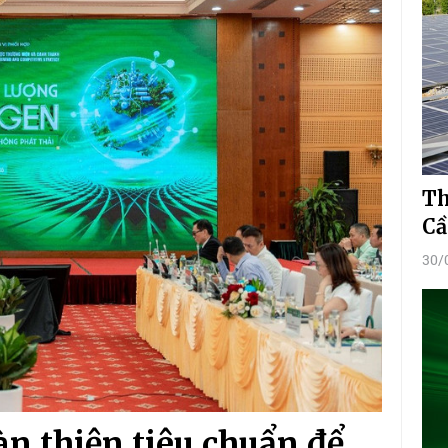
Th
Cầ
30/
n thiện tiêu chuẩn để