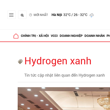
Hà Nội
32°C
/ 26 - 32°C
MỚI NHẤT
CHÍNH TRỊ - XÃ HỘI
VCCI
DOANH NGHIỆP
DOANH NHÂN
P
Hydrogen xanh
Tin tức cập nhật liên quan đến Hydrogen xanh