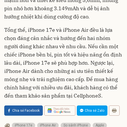
mạnh hơn và thiết kế siêu mỏng 5,6mm, nhưng
pin nhỏ hơn khoảng 3.149mAh và dễ bị ảnh
hưởng nhiệt khi dùng cường độ cao.
Tổng thể, iPhone 17e và iPhone Air đều là lựa
chọn đáng cân nhắc và hướng đến hai nhóm
người dùng khác nhau về nhu cầu. Nếu cần một
chiếc iPhone bền bỉ, pin tốt và hiệu năng ổn định
lâu dài, iPhone 17e sẽ phù hợp hơn. Ngược lại,
iPhone Air dành cho những ai ưu tiên thiết kế
mỏng nhẹ và trải nghiệm cao cấp. Để mua hàng
chính hãng với nhiều ưu đãi, khách hàng có thể
đến tham khảo sản phẩm tại CellphoneS.
Theo dõi trên
Chia sẻ Facebook
Chia sẻ Zalo
iPhone 17e
iPhone Air
So sánh iPhone
Apple