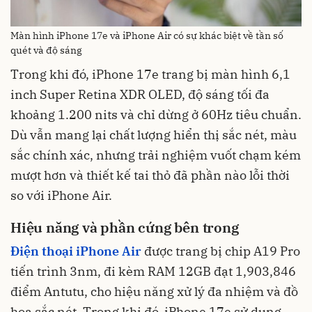
Màn hình iPhone 17e và iPhone Air có sự khác biệt về tần số
quét và độ sáng
Trong khi đó, iPhone 17e trang bị màn hình 6,1
inch Super Retina XDR OLED, độ sáng tối đa
khoảng 1.200 nits và chỉ dừng ở 60Hz tiêu chuẩn.
Dù vẫn mang lại chất lượng hiển thị sắc nét, màu
sắc chính xác, nhưng trải nghiệm vuốt chạm kém
mượt hơn và thiết kế tai thỏ đã phần nào lỗi thời
so với iPhone Air.
Hiệu năng và phần cứng bên trong
Điện thoại iPhone Air
được trang bị chip A19 Pro
tiến trình 3nm, đi kèm RAM 12GB đạt 1,903,846
điểm Antutu, cho hiệu năng xử lý đa nhiệm và đồ
họa sắc nét. Trong khi đó, iPhone 17e sử dụng