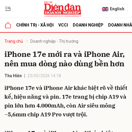
English
CHÍNH TRỊ - XÃ HỘI
VCCI
DOANH NGHIỆP
DOANH NH
bình luận
Trang chủ
Doanh nghiệp - Thị trường
iPhone 17e mới ra và iPhone Air,
nên mua dòng nào dùng bền hơn
Thu Hiền
23/05/2026 14:18
iPhone 17e và iPhone Air khác biệt rõ về thiết
kế, hiệu năng và pin. 17e trang bị chip A19 và
Hủy
G
pin lớn hơn 4.000mAh, còn Air siêu mỏng
~5,6mm chip A19 Pro vượt trội.