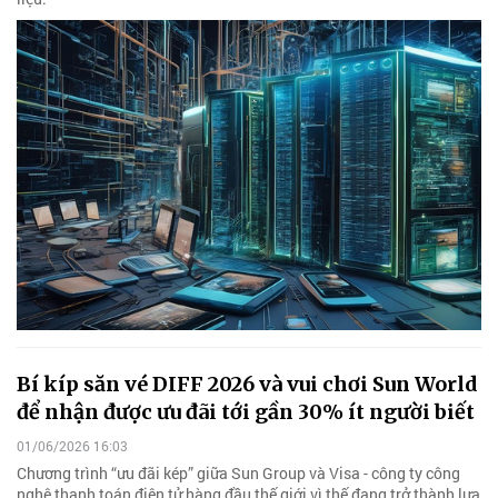
Bí kíp săn vé DIFF 2026 và vui chơi Sun World
để nhận được ưu đãi tới gần 30% ít người biết
01/06/2026 16:03
Chương trình “ưu đãi kép” giữa Sun Group và Visa - công ty công
nghệ thanh toán điện tử hàng đầu thế giới vì thế đang trở thành lựa