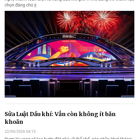
chọn đáng chú ý.
Sửa Luật Dầu khí: Vẫn còn không ít băn
khoăn
22/05/2026 04:15
Được kỳ vọng sẽ tạo bước đột phá về thể chế, góp phần khơi thông