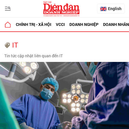
English
CHÍNH TRỊ - XÃ HỘI
VCCI
DOANH NGHIỆP
DOANH NHÂN
IT
Tin tức cập nhật liên quan đến IT