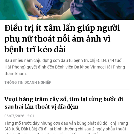
Điều trị ít xâm lấn giúp người
phụ nữ thoát nỗi ám ảnh vì
bệnh trĩ kéo dài
Sau nhiều năm chịu đựng cơn đau từ bệnh trĩ, chị Đ.T.N. (44 tuổi,
Hải Phòng) quyết định đến Bệnh viện Đa khoa Vinmec Hải Phòng
thăm khám.
THÔNG TIN DOANH NGHIỆP
Vượt hàng trăm cây số, tìm lại từng bước đi
sau hai lần thoát vị đĩa đệm
06/07/2026 12:01
Từng mổ trước đây nhưng cơn đau vẫn bùng phát dữ dội, chị Trang
(43 tuổi, Đắk Lắk) đã đi lại bình thường chỉ sau 2 ngày phẫu thuật