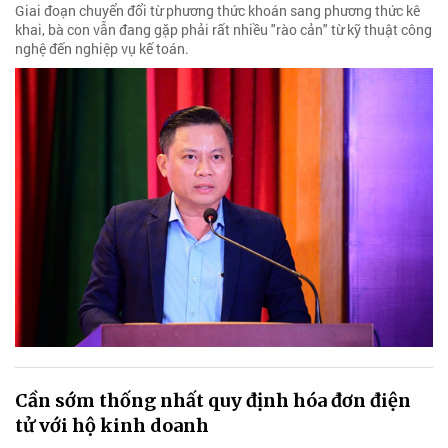
Giai đoạn chuyển đổi từ phương thức khoán sang phương thức kê
khai, bà con vẫn đang gặp phải rất nhiều "rào cản" từ kỹ thuật công
nghệ đến nghiệp vụ kế toán.
Cần sớm thống nhất quy định hóa đơn điện
tử với hộ kinh doanh