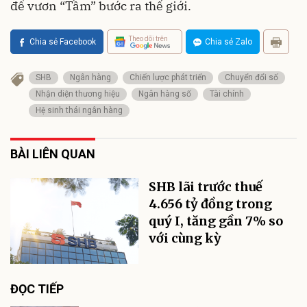
để vươn “Tầm” bước ra thế giới.
Theo dõi trên
Chia sẻ Facebook
Chia sẻ Zalo
SHB
Ngân hàng
Chiến lược phát triển
Chuyển đổi số
Nhận diện thương hiệu
Ngân hàng số
Tài chính
Hệ sinh thái ngân hàng
BÀI LIÊN QUAN
SHB lãi trước thuế
4.656 tỷ đồng trong
quý I, tăng gần 7% so
với cùng kỳ
ĐỌC TIẾP