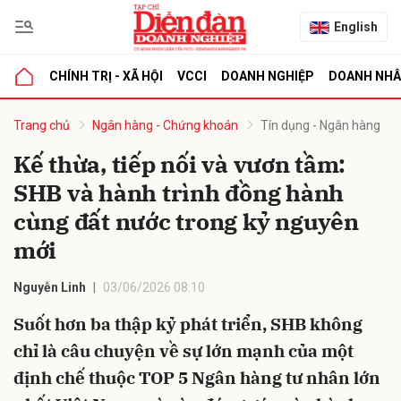
English
CHÍNH TRỊ - XÃ HỘI
VCCI
DOANH NGHIỆP
DOANH NH
bình luận
Trang chủ
Ngân hàng - Chứng khoán
Tín dụng - Ngân hàng
Kế thừa, tiếp nối và vươn tầm:
SHB và hành trình đồng hành
cùng đất nước trong kỷ nguyên
mới
Nguyễn Linh
03/06/2026 08:10
Hủy
G
Suốt hơn ba thập kỷ phát triển, SHB không
chỉ là câu chuyện về sự lớn mạnh của một
định chế thuộc TOP 5 Ngân hàng tư nhân lớn