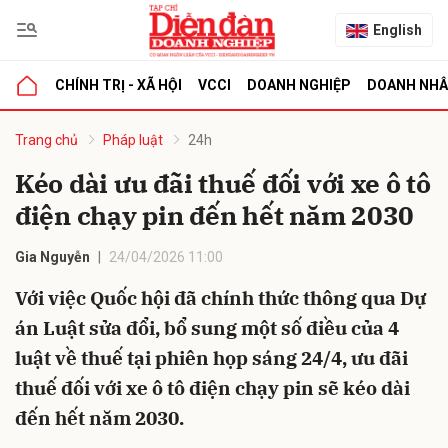
English
CHÍNH TRỊ - XÃ HỘI
VCCI
DOANH NGHIỆP
DOANH NH
bình luận
Trang chủ
Pháp luật
24h
Kéo dài ưu đãi thuế đối với xe ô tô
điện chạy pin đến hết năm 2030
Gia Nguyễn
24/04/2026 11:00
Với việc Quốc hội đã chính thức thông qua Dự
án Luật sửa đổi, bổ sung một số điều của 4
Hủy
G
luật về thuế tại phiên họp sáng 24/4, ưu đãi
thuế đối với xe ô tô điện chạy pin sẽ kéo dài
đến hết năm 2030.