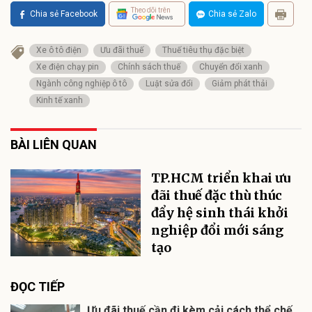
Theo dõi trên
Chia sẻ Facebook
Chia sẻ Zalo
Xe ô tô điện
Ưu đãi thuế
Thuế tiêu thụ đặc biệt
Xe điện chạy pin
Chính sách thuế
Chuyển đổi xanh
Ngành công nghiệp ô tô
Luật sửa đổi
Giảm phát thải
Kinh tế xanh
BÀI LIÊN QUAN
TP.HCM triển khai ưu
đãi thuế đặc thù thúc
đẩy hệ sinh thái khởi
nghiệp đổi mới sáng
tạo
ĐỌC TIẾP
Ưu đãi thuế cần đi kèm cải cách thể chế