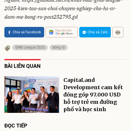
2025-kien-tao-san-choi-chuyen-nghiep-cho-hs-sv-
dam-me-bong-ro-post252795.gd
Theo dõi trên
Chia sẻ Facebook
Chia sẻ Zalo
GMB League 2025
bóng rổ
BÀI LIÊN QUAN
CapitaLand
Development cam kết
đóng góp 97.000 USD
hỗ trợ trẻ em đường
phố và học sinh
ĐỌC TIẾP