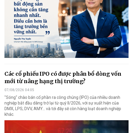
Các cổ phiếu IPO có được phân bổ dòng vốn
mới từ nâng hạng thị trường?
07/08/2026 04:05
"Sóng" chào bán cổ phần ra công chúng (IPO) của nhiều doanh
nghiệp bắt đầu dâng trở lại từ quý II/2026, với sự xuất hiện của
DMX, LPS, DVV, AMY... và tới đây sẽ còn hàng loạt doanh nghiệp
khác.