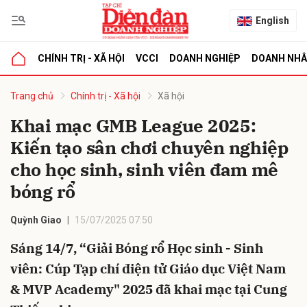
English
CHÍNH TRỊ - XÃ HỘI
VCCI
DOANH NGHIỆP
DOANH NH
bình luận
Trang chủ
Chính trị - Xã hội
Xã hội
Khai mạc GMB League 2025:
Kiến tạo sân chơi chuyên nghiệp
cho học sinh, sinh viên đam mê
bóng rổ
Quỳnh Giao
15/07/2025 07:50
Hủy
G
Sáng 14/7, “Giải Bóng rổ Học sinh - Sinh
viên: Cúp Tạp chí điện tử Giáo dục Việt Nam
& MVP Academy" 2025 đã khai mạc tại Cung