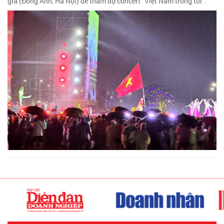
gia (Đông Anh, Hà Nội) để tham dự concert “Việt Nam trong tôi”.