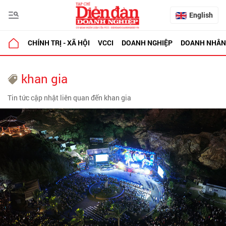
English
CHÍNH TRỊ - XÃ HỘI
VCCI
DOANH NGHIỆP
DOANH NHÂN
khan gia
Tin tức cập nhật liên quan đến khan gia