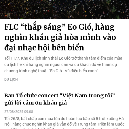
FLC “thắp sáng” Eo Gió, hàng
nghìn khán giả hòa mình vào
đại nhạc hội bên biển
Tối 11/7, Khu du lịch sinh thái Eo Gió trở thành tâm điểm của mùa
du lịch hè khi hàng nghìn người dân và du khách đổ về tham dự
chương trình nghệ thuật “Eo Gió - Vũ điệu biển xanh”.
DU LỊCH
Ban Tổ chức concert “Việt Nam trong tôi”
gửi lời cảm ơn khán giả
27/08/2025 09:08
Tối 26/8, bất chấp cơn mưa lớn do hoàn lưu bão số 5 trút xuống Hà
Nội, hàng chục nghìn khán giả vẫn đổ về Trung tâm Triển lãm Quốc