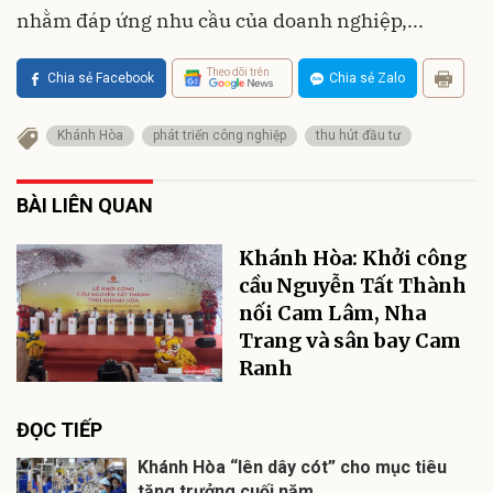
nhằm đáp ứng nhu cầu của doanh nghiệp,...
Theo dõi trên
Chia sẻ Facebook
Chia sẻ Zalo
Khánh Hòa
phát triển công nghiệp
thu hút đầu tư
BÀI LIÊN QUAN
Khánh Hòa: Khởi công
cầu Nguyễn Tất Thành
nối Cam Lâm, Nha
Trang và sân bay Cam
Ranh
ĐỌC TIẾP
Khánh Hòa “lên dây cót” cho mục tiêu
tăng trưởng cuối năm