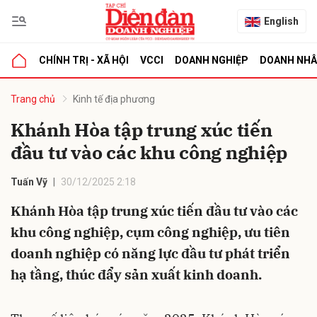
English
CHÍNH TRỊ - XÃ HỘI
VCCI
DOANH NGHIỆP
DOANH NH
bình luận
Trang chủ
Kinh tế địa phương
Khánh Hòa tập trung xúc tiến
đầu tư vào các khu công nghiệp
Tuấn Vỹ
30/12/2025 2:18
Khánh Hòa tập trung xúc tiến đầu tư vào các
khu công nghiệp, cụm công nghiệp, ưu tiên
Hủy
G
doanh nghiệp có năng lực đầu tư phát triển
hạ tầng, thúc đẩy sản xuất kinh doanh.